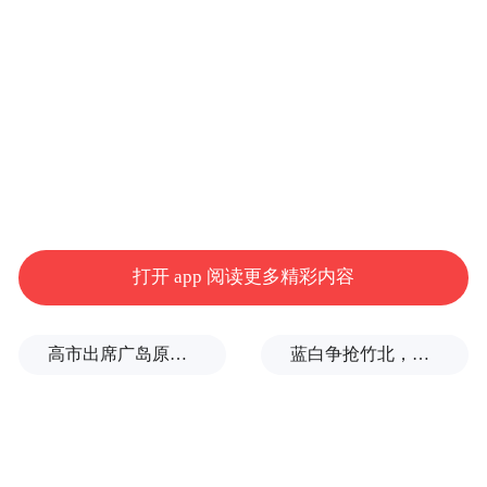
打开 app 阅读更多精彩内容
高市出席广岛原子弹轰炸纪念仪式，核立场模糊耐人寻味
蓝白争抢竹北，整合卡关！黄国昌：相信郑丽文会守诺