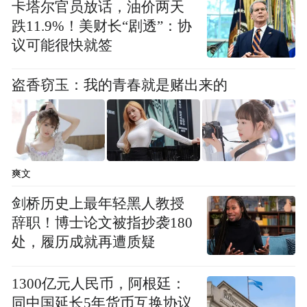
卡塔尔官员放话，油价两天
跌11.9%！美财长“剧透”：协
议可能很快就签
盗香窃玉：我的青春就是赌出来的
爽文
剑桥历史上最年轻黑人教授
辞职！博士论文被指抄袭180
处，履历成就再遭质疑
1300亿元人民币，阿根廷：
同中国延长5年货币互换协议