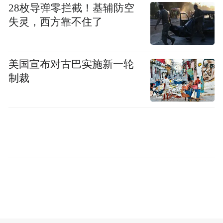
“特别声明：以上作品内容(包括在内的视频、图片或音
28枚导弹零拦截！基辅防空
频)为凤凰网旗下自媒体平台“大风号”用户上传并发
失灵，西方靠不住了
布，本平台仅提供信息存储空间服务。
Notice: The content above (including the videos,
pictures and audios if any) is uploaded and posted
by the user of Dafeng Hao, which is a social media
美国宣布对古巴实施新一轮
platform and merely provides information storage
制裁
space services.”