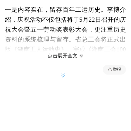
一是内容实在，留存百年工运历史。李博介
绍，庆祝活动不仅包括将于5月22日召开的庆
祝大会暨五一劳动奖表彰大会，更注重历史
资料的系统梳理与留存。省总工会将正式出
版《湖南工人运动史》，完成《湖南工会100
点击展开全文
年大事记》编撰工作，全面回顾百年工运历
程、重大事件和重要人物，让历史“看得
举报
见”，让职工清楚工会从哪来、往哪去。
二是形式灵活，新媒体让工运故事“活”起
来。在表现形式上，本次庆祝活动突出灵活
多样。省总工会将推出工运VR展馆、系列短
视频、H5等新媒体产品，打造沉浸式线上体