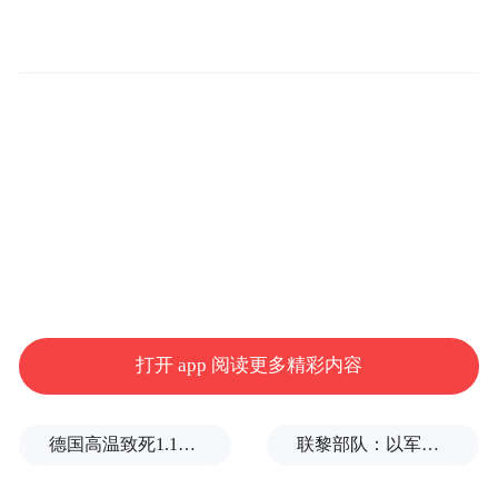
验。特别值得一提的是“光影铸史·百年留痕”
职工书画摄影作品征集与全省巡展活动，鼓
励职工拿出家中的老照片、老物件参与创
作，让工运故事以更鲜活、接地气的方式传
递精神内涵。
打开 app 阅读更多精彩内容
德国高温致死1.19万人，为2016年来最高纪录
联黎部队：以军单日向黎发射113枚炮弹
三是参与广泛，职工节日职工一起过。李博