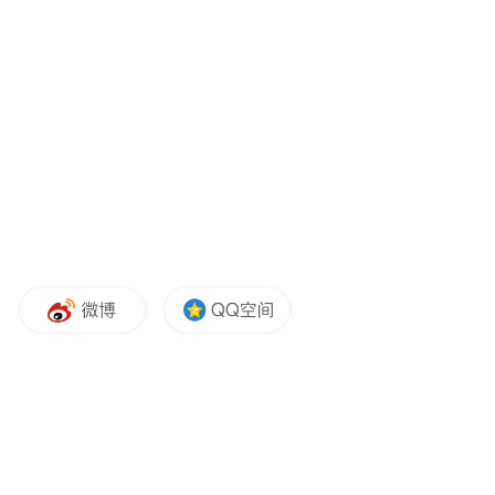
表示，接下来全省各级工会将陆续开展形式
多样的群众性庆祝活动，包括红色工运阵地
研学、健步走、惠民演出、有奖答题等。活
动面向所有职工群体，无论是企业员工，还
是外卖员、快递员、货车司机等新就业形态
劳动者，都能找到适合自己的参与方式，真
正实现“职工的节日大家一起过、一起乐”。
李博表示，本次百年庆祝活动就是要做到内
容可感、形式可学、精神可传承，让广大职
工在参与中增强自豪感，在互动中凝聚奋进
力量。（张诗怡 刘文怡）