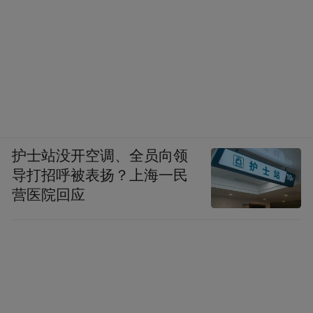
▲陆家新屋墙上的不规则弹洞仍清晰可见。
（张璘/摄）
攀登雪峰山的经历，则让何圳玲感受到了历
史的沉重，“站在半山腰喘息时，我不敢想
象，当年抗日自卫队的前辈们，是如何穿着
单薄的草鞋，在枪林弹雨下翻越这样的山
护士站没开空调、全员向领
路？”
导打招呼被表扬？上海一民
营医院回应
谭钰钰则认为，此次重走，不是走马观花式
的“打卡”，而是细心观察，主动思考，他们
不再是“旁观者”，而是变成了“参与者”。
“这次行走，对我而言，是一次深刻的‘精神