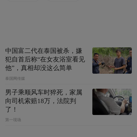
学，来看看他们眼中的湖南抗战。
细节：个人的具体经历最直击人心
历史深处有很多细节。这次“重走英雄之
中国富二代在泰国被杀，嫌
城”，学子们就发现了抗战中很多不为人知的
犯自首后称“在女友浴室看见
故事。
他”，真相却没这么简单
泰国网传媒
让傅熙媛印象最深刻的细节，是1943年常德
男子乘顺风车时猝死，家属
会战中，8529名将士仅有83人生还的战斗经
向司机索赔18万，法院判
历。
了！
第一现场
她说，当时日军带着火炮、机枪，还使用毒
气、出动飞机进攻，中国军队将士立下“战至