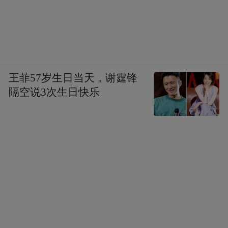
▲1945年5月6日，湘西会战前线，烈日下一
名男子正用仅存的一只手臂艰难地推着满载
弹药的独轮车。（资料图）
王菲57岁生日当天，谢霆锋
隔空说3次生日快乐
张丽君也有同感，“5万民工当年仅靠肩拉手
推，建成了芷江机场，这种‘蚂蚁啃骨头’的精
神，让我读懂了‘血肉长城’的分量”。
黄广凤走访的是洞口县。她说，通过实地探
访，历史书上短短的“湘西会战”变得丰富而
有重量，“战争中，一是日军的残忍，二是我
国军民的团结程度，都是我之前没有预想到