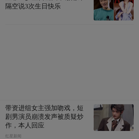
隔空说3次生日快乐
▲南岳游击干部训练班陈列馆关于田汉故事
的展板。（谭钰钰/摄）
衡阳保卫战纪念馆内，谭钰钰注意到了抗战
中妇女的贡献。
她了解到，南岳设有妇女训练班，青年妇女
在此学习战地救护、学唱抗日歌曲，“衡阳妇
女捐赠了‘衡阳妇女号’飞机一架，为守军缝制
带资进组女主强加吻戏，短
衣服，还在一线抢救伤员，历史记忆中有太
剧男演员崩溃发声被质疑炒
多未被看见的面孔。”
作，本人回应
​红星新闻