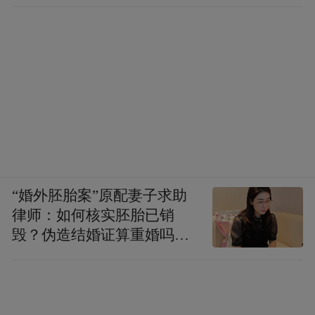
而在位于芷江的中国人民抗战胜利受降纪念
馆，贾睿琳被一个细节所吸引：“1945年8月
日方代表前来投降时，中方要求他们在飞机
机尾系上4米长的红布条，并在芷江上空绕飞
三圈。这让我意识到抗战胜利不仅是军事上
的，更是一种精神上的彻底胜利。”
“婚外胚胎案”原配妻子求助
律师：如何核实胚胎已销
毁？伪造结婚证算重婚吗？
医院的责任边界在哪？