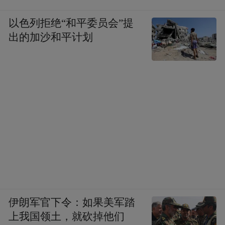
以色列拒绝“和平委员会”提
▲被日军炮火轰炸后的衡阳城到处一片火
出的加沙和平计划
海。（资料图片）
在走访之前，学子们主要从资料中了解衡阳
保卫战，记住的主要是“1944”“47”等数字和
关键词。
苏可欣说，“当站在陆家新屋西厢房的墙前
时，我感受到了士兵们不认输的劲儿；在南
岳忠烈祠前，讲解员说的那句‘衡阳保卫战最
艰难时，士兵们喝着雨水、啃着树皮，却没
伊朗军官下令：如果美军踏
人说过撤退’，这让我真切感受到，民族精神
上我国领土，就砍掉他们