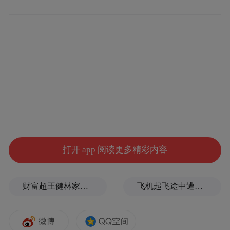
打开 app 阅读更多精彩内容
财富超王健林家族，孙宇晨发文回应曾被王思聪羞辱“是个傻X”
飞机起飞途中遭雷击！航班滞留3小时临时换机
青少年如何理解历史，便会如何走向未来。
抗战胜利已有80周年，如今的年轻人怎样看
待、如何理解？观潮君一一采访了这19位同