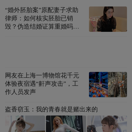
“婚外胚胎案”原配妻子求助
律师：如何核实胚胎已销
毁？伪造结婚证算重婚吗？
医院的责任边界在哪？
▲1943年11月，常德会战，中国军队用马克
沁重机枪向敌人扫射。（资料图）
网友在上海一博物馆花千元
令人揪心的发现来自湖南文理学院日本侵华
体验夜宿遇“鼾声攻击”，工
细菌战史展览馆。李墨涵看到了12岁女孩蔡
作人员发声
桃儿的照片，她是1941年常德细菌战中鼠疫
的第一名受害者。
盗香窃玉：我的青春就是赌出来的
照片中，蔡桃儿面色苍白，痛苦地躺在病床