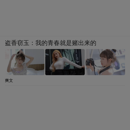
衡岳地区受降旧址”牌匾。（秦月阳/摄）
这间仍在使用的会议室，将80年前的民族胜
利与今日的学术讨论奇妙地连接在一起。她
意识到，文物也可以生动，红楼外仍然有人
盗香窃玉：我的青春就是赌出来的
在打卡，俨然是“活的纪念馆”。
收获：与这片土地有更深厚的情感连接
爽文
重走英雄之城，在于它用“身边的历史”，搭
建起与青年对话的桥梁。
谈起收获，李奕萱说：“通过此行，我真正触
摸到了抗战精神。它不再是课本上的文字，
而是融入到生活之中，融入到抗战地标之