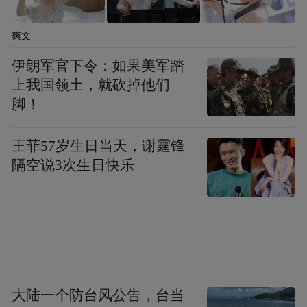
上，紧闭双眼。这样年轻的生命，从发病到
逝去仅36小时，让参观展览的学子们深深感
爽文
受到日本鬼子的残暴。
伊朗军官下令：如果美军踏
上我国领土，就砍掉他们
“战争的概念很宽泛，而每一个人的具体经历
脚！
最直击人心。”李墨涵说。
王菲57岁生日当天，谢霆锋
隔空说3次生日快乐
大陆一个防台风公告，台当