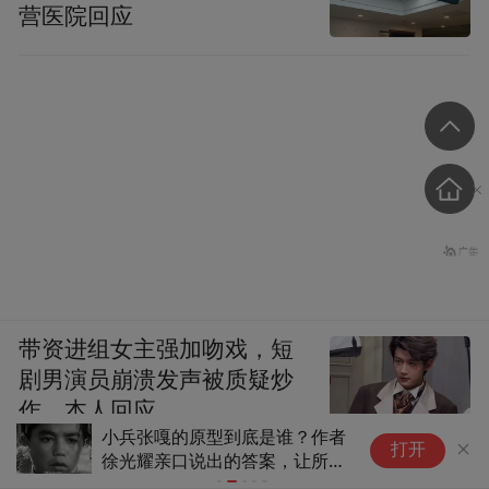
营医院回应
都配有详细的文字说明，讲解员耐心地为每
一位参观者讲述背后的故事；当地村民自发
组成“历史守护者”队伍，定期为抗战遗址清
理杂草、维护设施。
带资进组女主强加吻戏，短
剧男演员崩溃发声被质疑炒
作，本人回应
原型到底是谁？作者
央视对话农夫山泉董事长钟
​红星新闻
打开
说出的答案，让所有
睒：电商平台是一种特殊的
商，把很多零售商都“杀”光