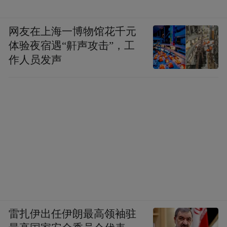
的”。
网友在上海一博物馆花千元
洞口县江口镇“麻雀战”的故事，让曹修萍感
体验夜宿遇“鼾声攻击”，工
受到了民众的智慧，“月溪麻雀战中，乡亲们
作人员发声
发挥熟悉地形的优势，在山中鸣枪诱敌，日
军误以为遭遇大部队而仓皇行进，等他们赶
到时，自卫队早已转移。”
雷扎伊出任伊朗最高领袖驻