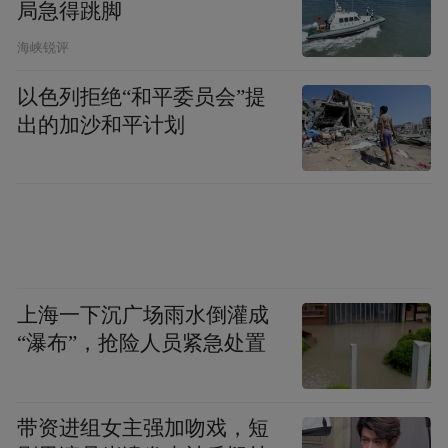
局急得跳脚
海峡锐评
以色列拒绝“和平委员会”提
▲湖南文理学院日本侵华细菌战史展览馆中
出的加沙和平计划
的常德细菌战受害调查介绍。（李墨涵/摄）
让黄一鸣印象最深的细节，是“一个人的抉
择”与“一群人的响应”。
这个抉择来自于洞口县江口抗日自卫队的组
上海一下沉广场雨水倒灌成
织者、中共地下党员萧健皆。
“瀑布”，抢险人员紧急处置
他曾是国民党军队的少尉排长，因目睹军队
腐败质问上级而被撤职。他没有消沉，而是
带资进组女主强加吻戏，短