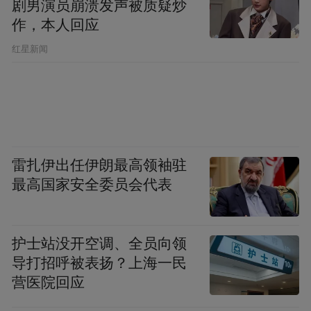
选择了一条更艰难的路：创建一支真正保卫
剧男演员崩溃发声被质疑炒
家乡的队伍。
作，本人回应
​红星新闻
这支由共产党领导、萧健皆发动亲友乡邻组
建的江口自卫队，只有60余人，60条枪。面
对数倍于己的日军，他们凭借对地形的熟
悉，据守悬崖峭壁，激战8个昼夜，击退了敌
人15次冲锋。
雷扎伊出任伊朗最高领袖驻
最高国家安全委员会代表
战场之外，整个江口都在同心协力：老人和
妇女煮饭炒菜，连夜赶制布鞋；青年们运送
护士站没开空调、全员向领
弹药和伤员……
导打招呼被表扬？上海一民
营医院回应
黄一鸣说，“这让我深刻理解了抗战不只是军
人的事，而是这片土地上每一个不愿做亡国