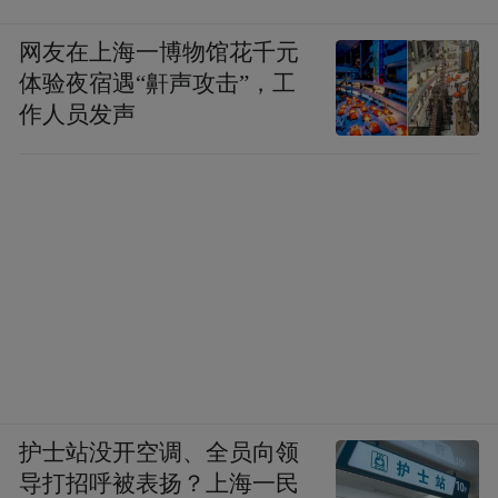
网友在上海一博物馆花千元
体验夜宿遇“鼾声攻击”，工
作人员发声
▲位于长沙市岳麓区的第九战区司令部战时
指挥部（遗址）。（秦月阳/摄）
此行中，何圳玲还有另一番发现：“这次走访
让我看到，党和国家、社会从未忘记抗战这
段历史。”
护士站没开空调、全员向领
导打招呼被表扬？上海一民
比如，洞口县的抗战纪念馆里，每一件文物