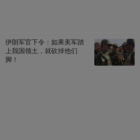
补课’。”应霓说。
比如，她收获了对“英雄之城”长沙最鲜活的
体感。它不再是一个地理名词，而是岳麓山
伊朗军官下令：如果美军踏
上每一块承载着记忆的石头，是清风峡里每
上我国领土，就砍掉他们
一个回荡着历史的回响，是湖大学子心中油
脚！
然而生的敬意。
应霓认为，这种“在场感”是任何书本都无法
给予的，“让我对这片土地产生了更深厚的情
感连接”。