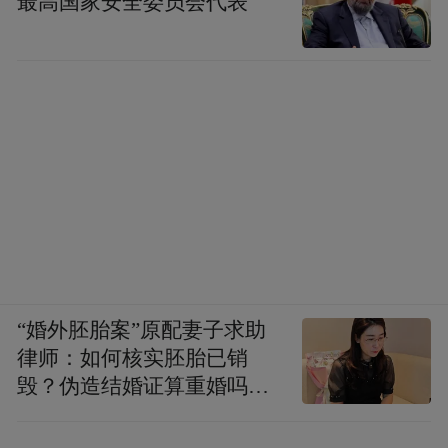
最高国家安全委员会代表
▲江口镇留有弹孔的门板。
湘西会战结束后不久，日军就投降了。其
实，湖南大学也是受降点之一。
这次走访，让秦月阳对历史的载体有了新的
“婚外胚胎案”原配妻子求助
理解。
律师：如何核实胚胎已销
毁？伪造结婚证算重婚吗？
在湖南大学办公楼205会议室——原长衡岳地
医院的责任边界在哪？
区受降仪式旧址，当她看见205会议室的金色