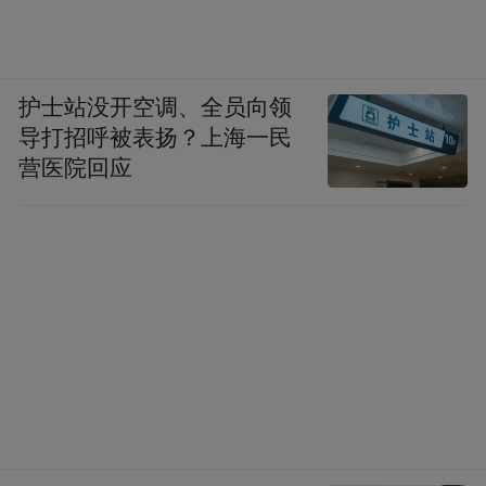
通过“重走英雄之城”的实地探访，有些历史
知识，刷新了同学们的认知。
护士站没开空调、全员向领
1944年6月至8月的衡阳保卫战，被称为“东方
导打招呼被表扬？上海一民
的莫斯科保卫战”。
营医院回应
莫筱晴说：“刷新我认知的，是衡阳保卫战
中，衡阳居民和工人对战争所起的作用。”
她原以为全民抗战中，支援前线更多是支援
粮食等后勤物资，没想到“日军进攻路线上，
株洲至衡阳间的铁路和宝庆至衡阳间的公
路，都被衡阳居民破坏，运输设备，一无所
有”，此举有效阻滞了日军进攻的步伐。