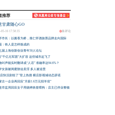
道推荐
意甘肃随心GO
0
-05-16 17:58:35
条评论
怀市长：以酱香为桥，推仁怀酒旅票品牌走向国际
题：铁人是怎样炼成的
七届上海创新创业青年50人论坛
股“千亿元军团”大扩容 这些城市起飞了
物叫声能实时翻译成“人话” 准确率达94.6%？
3岁女孩被闺蜜胁迫卖淫 多人被追责
横店快没剧组了”登上热搜 横店影视城动态辟谣
蒙古一企业再回应“月薪1.6万元招羊倌”
连市监局回应女子用烧烤铁签喂狗：店主已停业整顿