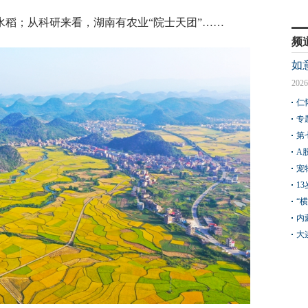
水稻；从科研来看，湖南有农业“院士天团”……
频
如
2026
仁
专
第
A
宠
1
“
内
大