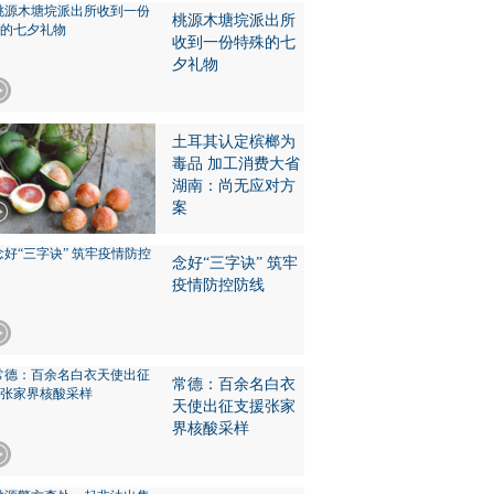
桃源木塘垸派出所
收到一份特殊的七
夕礼物
土耳其认定槟榔为
毒品 加工消费大省
湖南：尚无应对方
案
念好“三字诀” 筑牢
疫情防控防线
常德：百余名白衣
天使出征支援张家
界核酸采样