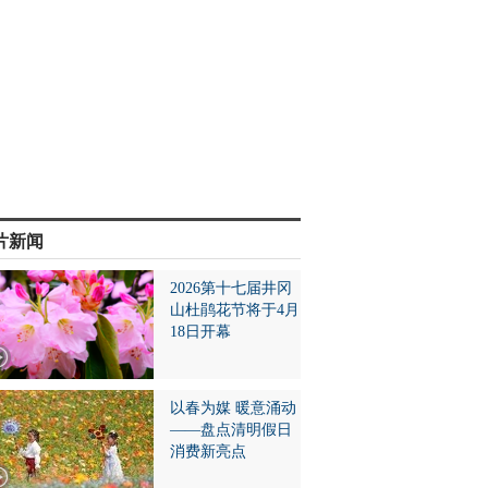
片新闻
2026第十七届井冈
山杜鹃花节将于4月
18日开幕
以春为媒 暖意涌动
——盘点清明假日
消费新亮点