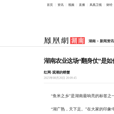
首页
资讯
视频
直播
凤凰卫视
财经
湖南
>
新闻资讯
湖南农业这场“翻身仗”是如
红网·观潮的螃蟹
2025年08月20日 20:09:45
“鱼米之乡”是湖南最响亮的标签之
“湖广熟，天下足。”在大家的印象