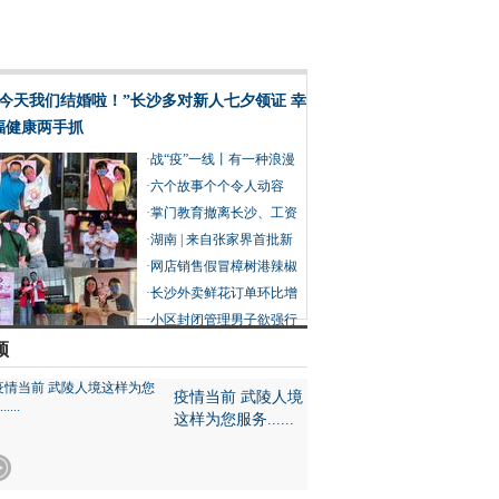
“今天我们结婚啦！”长沙多对新人七夕领证 幸
福健康两手抓
·
战“疫”一线丨有一种浪漫
叫并肩作战
·
六个故事个个令人动容
在“疫”线过七夕也分外浪
·
掌门教育撤离长沙、工资
漫
赔偿没着落 创始人建议员
·
湖南 | 来自张家界首批新
工重新谋职
冠肺炎康复患者的感谢信
·
网店销售假冒樟树港辣椒
被判赔 产业协会：假的近
·
长沙外卖鲜花订单环比增
20万亩
长15倍 外卖送礼成90后七
·
小区封闭管理男子欲强行
夕过节新趋势
外出摘菜被阻拦 民警举动
频
让他没了脾气
疫情当前 武陵人境
这样为您服务......