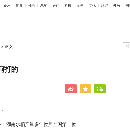
娱乐
体育
时尚
汽车
房产
科技
军事
文化
旅游
佛教
国
站
>
正文
何打的
一。
中，湖南水稻产量多年位居全国第一位。