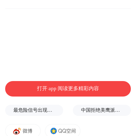
通过当年刘某元在家中留下的一张年轻时候
的旧照片，赶赴广东韶关、江西赣州等地开
展调查访问与线索摸排，发现刘某元化名“刘
阿狗”在赣州流浪。
打开 app 阅读更多精彩内容
最危险信号出现！全球能源大动脉岌岌可危
中国拒绝美鹰派副防长访华？弦外之音被热议