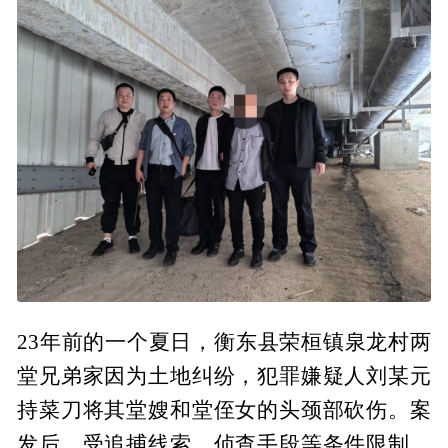
23年前的一个夏日，衡东县荣桓镇泉龙村两
堂兄弟家因为土地纠纷，犯罪嫌疑人刘某元
持菜刀将其堂嫂和堂侄女的头颈部砍伤。案
发后，受追捕线索、侦查手段等条件限制，