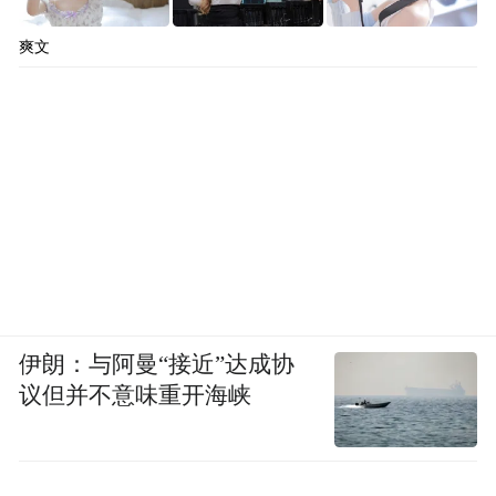
爽文
伊朗：与阿曼“接近”达成协
议但并不意味重开海峡