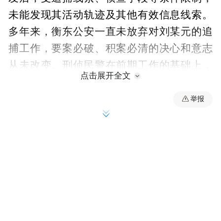
未能发现其活动轨迹及其他有效信息线索。
多年来，衡东公安一直未放弃对刘某元的追
捕工作，要案必破、积案必清的决心和意志
从未改变。刑侦民警在前期工作的基础上，
点击展开全文
通过信息化手段进行全面的线索摸排梳理和
研判会商，并多次对刘某元的原居住地进行
举报
实地调查摸排，围绕其家庭成员及亲属关系
进行重点研判。
通过工作，民警发现刘某元的儿子平时居住
在广东韶关，今年以来多次往返江西赣州。
经信息检索，刘某元无户籍资料且未办理二
代身份证，极有可能有其他身份。办案民警