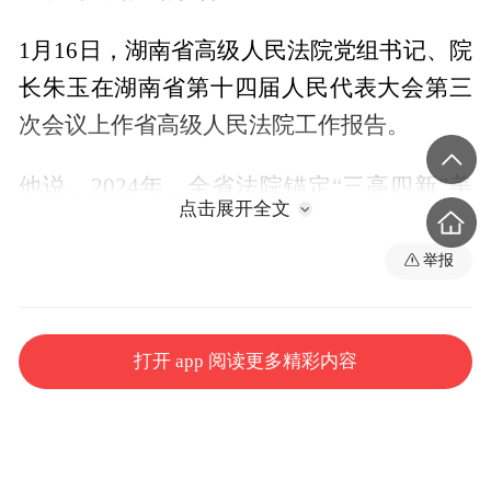
1月16日，湖南省高级人民法院党组书记、院
长朱玉在湖南省第十四届人民代表大会第三
次会议上作省高级人民法院工作报告。
他说，2024年，全省法院锚定“三高四新”美
点击展开全文
好蓝图，按照“讲政治、顾大局、精主业、强
队伍”总体要求和“聚焦中心大局、聚焦主责
举报
主业、两者有机结合”工作思路，忠诚履职尽
责，助力建设更高水平平安湖南，服务保障
打开 app 阅读更多精彩内容
经济高质量发展，依法保障民生福祉，加大
生态环境司法保护力度，积极推动健全社会
治理体系，全省法院新收各类审判执行案件
132.05万件、结案127.27万件，有力惩治犯