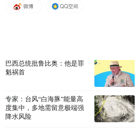
力度，为创新保驾护航，营造良好的创新环
境。
在优化营商环境方面，谢沛吾建议推进“放管
服”改革，减少行政审批事项，优化审批流
程，提高行政效率，降低企业运营成本；建
议营造法制化营商环境，制定《湖南省营商
巴西总统批鲁比奥：他是罪
环境投诉受理办法》，设立投诉与反馈机
魁祸首
制，建立公检法司共同护航企业发展的联动
机制，针对当前经济低迷出现的同行恶意竞
专家：台风“白海豚”能量高
争和劳动者“职业碰瓷”现象频发的现状，出
度集中，多地需留意极端强
台相关措施。建议提升外资吸引力，优化外
降水风险
商投资政策，进一步开放服务业、高端制造
业市场准入，吸引更多的外资企业投资湖