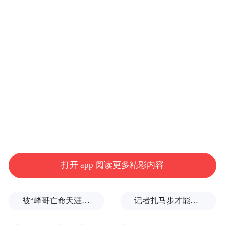
在促进创新创业方面，可以设立创新创业基
金，重点支持高科技项目和绿色产业发展。
设立“湖湘创投基金”，重点投资高新技术、
智能制造、人工智能、新能源与生物医药领
域。也可以完善创业孵化体系，打造“创业湖
打开 app 阅读更多精彩内容
南”平台，为创业者提供从资金到市场的全链
条支持，降低创业门槛。并强化知识产权保
被“峰哥亡命天涯”举报偷税漏税，《铁齿铜牙纪晓岚》编剧汪海林回应
记者扎马步才能站稳，“白海豚”逼近浙江舟山，沿海已掀起大浪
护，完善知识产权保护机制，加大侵权打击