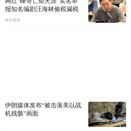
网红“峰哥亡命天涯”实名举
报知名编剧汪海林偷税漏税
南京晨报
伊朗媒体发布“被击落美以战
机残骸”画面