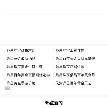
南。
在提升人力资源水平方面，谢沛吾建议可以
通过依托职业院校和企业培训，提升劳动者
技能水平，促进就业与岗位需求的精准对
接，缓解就业结构性矛盾。
或者制定更有吸引力的人才引进政策，优化
高端人才的工作生活保障，吸引更多的高层
次人才来湘创业就业。抑或完善就业服务，
构建全省统一的就业信息平台，提供精准的
就业信息发布与对接服务，提高就业市场的
匹配效率。
热点新闻