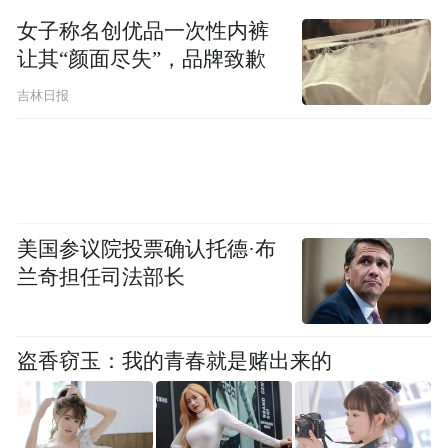
在如何推动产业转型升级方面，谢沛吾提出
女子称名创优品一次性内裤
支持高新技术产业发展，加大对人工智能、
让其“颜面尽失”，品牌致歉
先进制造业、绿色能源等产业的支持力度，
吉林日报
培育新的经济增长点。建议推动传统产业升
级，鼓励传统制造业智能化、绿色化改造，
提高效率与环保水平，实现传统产业数字化
转型，为传统企业提供数字化诊断服务和配
美国参议院投票确认托德·布
套软硬件补贴，实施“一企一策”方案。同时
兰奇担任司法部长
促进区域协调发展，加快建设“一核两副三带
四区”区域经济格局，实现联动协调发展。
（记者 陈虹桥）
盗香窃玉：我的青春就是赌出来的