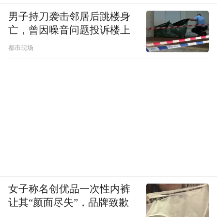
男子持刀袭击邻居后跳楼身
亡，曾因噪音问题投诉楼上
都市现场
女子称名创优品一次性内裤
让其“颜面尽失”，品牌致歉