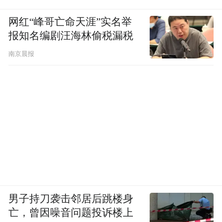
网红“峰哥亡命天涯”实名举
报知名编剧汪海林偷税漏税
南京晨报
男子持刀袭击邻居后跳楼身
亡，曾因噪音问题投诉楼上