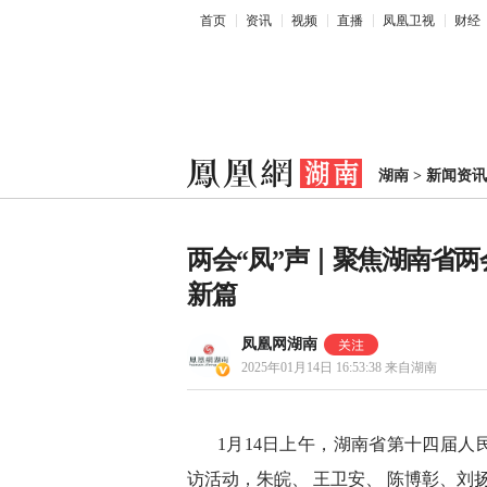
首页
资讯
视频
直播
凤凰卫视
财经
湖南
>
新闻资讯
两会“凤”声｜聚焦湖南省两
新篇
凤凰网湖南
2025年01月14日 16:53:38
来自湖南
1月14日上午，湖南省第十四届人
访活动，朱皖、 王卫安、 陈博彰、刘