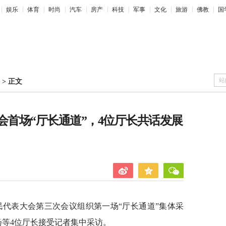
娱乐
体育
时尚
汽车
房产
科技
军事
文化
旅游
佛教
国
站
>
正文
会首场“厅长通道”，4位厅长共话发展
民代表大会第三次会议组织第一场“厅长通道”集体采
扬等4位厅长接受记者集中采访。