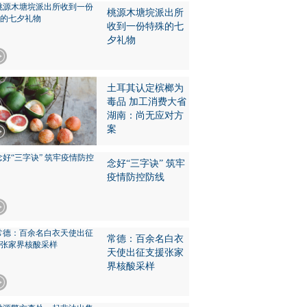
桃源木塘垸派出所
收到一份特殊的七
夕礼物
土耳其认定槟榔为
毒品 加工消费大省
湖南：尚无应对方
案
念好“三字诀” 筑牢
疫情防控防线
常德：百余名白衣
天使出征支援张家
界核酸采样