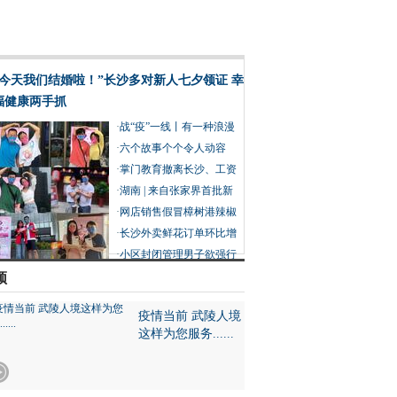
“今天我们结婚啦！”长沙多对新人七夕领证 幸
福健康两手抓
·
战“疫”一线丨有一种浪漫
叫并肩作战
·
六个故事个个令人动容
在“疫”线过七夕也分外浪
·
掌门教育撤离长沙、工资
漫
赔偿没着落 创始人建议员
·
湖南 | 来自张家界首批新
工重新谋职
冠肺炎康复患者的感谢信
·
网店销售假冒樟树港辣椒
被判赔 产业协会：假的近
·
长沙外卖鲜花订单环比增
20万亩
长15倍 外卖送礼成90后七
·
小区封闭管理男子欲强行
夕过节新趋势
外出摘菜被阻拦 民警举动
频
让他没了脾气
疫情当前 武陵人境
这样为您服务......