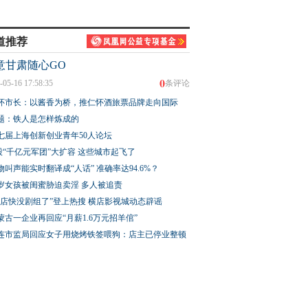
道推荐
意甘肃随心GO
0
-05-16 17:58:35
条评论
怀市长：以酱香为桥，推仁怀酒旅票品牌走向国际
题：铁人是怎样炼成的
七届上海创新创业青年50人论坛
股“千亿元军团”大扩容 这些城市起飞了
物叫声能实时翻译成“人话” 准确率达94.6%？
3岁女孩被闺蜜胁迫卖淫 多人被追责
横店快没剧组了”登上热搜 横店影视城动态辟谣
蒙古一企业再回应“月薪1.6万元招羊倌”
连市监局回应女子用烧烤铁签喂狗：店主已停业整顿