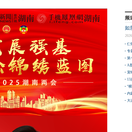
频
如
2026
仁
专
第
A
宠
1
“
内
大