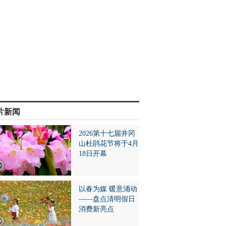
片新闻
2026第十七届井冈
山杜鹃花节将于4月
18日开幕
以春为媒 暖意涌动
——盘点清明假日
消费新亮点