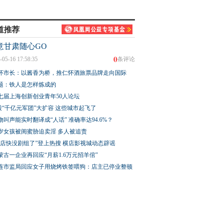
道推荐
意甘肃随心GO
0
-05-16 17:58:35
条评论
怀市长：以酱香为桥，推仁怀酒旅票品牌走向国际
题：铁人是怎样炼成的
七届上海创新创业青年50人论坛
股“千亿元军团”大扩容 这些城市起飞了
物叫声能实时翻译成“人话” 准确率达94.6%？
3岁女孩被闺蜜胁迫卖淫 多人被追责
横店快没剧组了”登上热搜 横店影视城动态辟谣
蒙古一企业再回应“月薪1.6万元招羊倌”
连市监局回应女子用烧烤铁签喂狗：店主已停业整顿