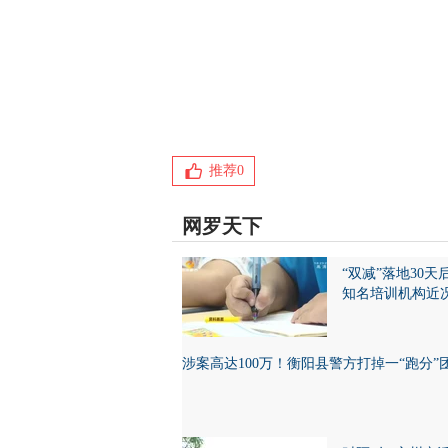
推荐
0
网罗天下
“双减”落地30天
知名培训机构近
涉案高达100万！衡阳县警方打掉一“跑分”