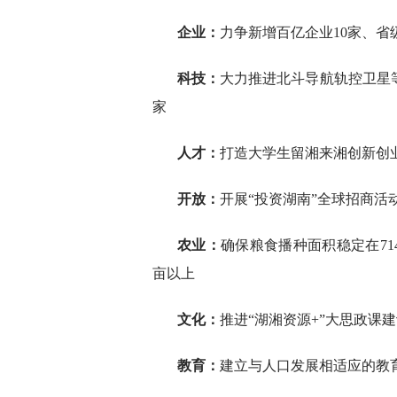
企业：
力争新增百亿企业10家、省
科技：
大力推进北斗导航轨控卫星等
家
人才：
打造大学生留湘来湘创新创
开放：
开展“投资湖南”全球招商活
农业：
确保粮食播种面积稳定在71
亩以上
文化：
推进“湖湘资源+”大思政课
教育：
建立与人口发展相适应的教