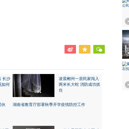
后 长沙
凌晨郴州一居民家闯入
况如何
两米长大蛇 消防成功抓
住
团伙
湖南省教育厅部署秋季开学疫情防控工作