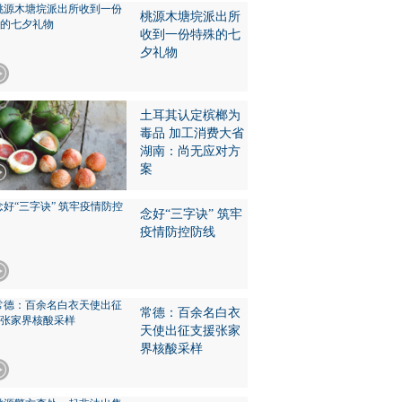
桃源木塘垸派出所
收到一份特殊的七
夕礼物
土耳其认定槟榔为
毒品 加工消费大省
湖南：尚无应对方
案
念好“三字诀” 筑牢
疫情防控防线
常德：百余名白衣
天使出征支援张家
界核酸采样