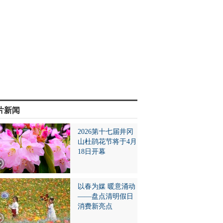
片新闻
2026第十七届井冈
山杜鹃花节将于4月
18日开幕
以春为媒 暖意涌动
——盘点清明假日
消费新亮点