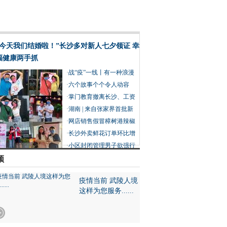
“今天我们结婚啦！”长沙多对新人七夕领证 幸
福健康两手抓
·
战“疫”一线丨有一种浪漫
叫并肩作战
·
六个故事个个令人动容
在“疫”线过七夕也分外浪
·
掌门教育撤离长沙、工资
漫
赔偿没着落 创始人建议员
·
湖南 | 来自张家界首批新
工重新谋职
冠肺炎康复患者的感谢信
·
网店销售假冒樟树港辣椒
被判赔 产业协会：假的近
·
长沙外卖鲜花订单环比增
20万亩
长15倍 外卖送礼成90后七
·
小区封闭管理男子欲强行
夕过节新趋势
外出摘菜被阻拦 民警举动
频
让他没了脾气
疫情当前 武陵人境
这样为您服务......