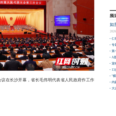
频
如
2026
仁
专
第
A
宠
1
“
次会议在长沙开幕，省长毛伟明代表省人民政府作工作
内
大