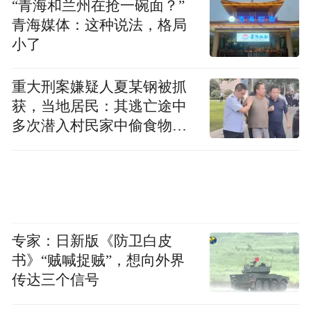
“青海和兰州在抢一碗面？”
青海媒体：这种说法，格局
小了
重大刑案嫌疑人夏某钢被抓
获，当地居民：其逃亡途中
多次潜入村民家中偷食物被
发现
为代表履职精心准备的资料。
“今年是湖南图书馆服务大会的第13年，我们
专家：日新版《防卫白皮
汇编了两个精华册子供代表们阅览。”湖南图
书》“贼喊捉贼”，想向外界
书馆信息服务部副部长陈思文表示，一本是
传达三个信号
以提问和回答的方式呈现的“履职十问”，另