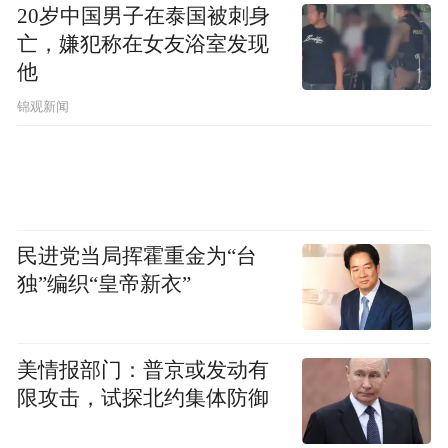
一本则对近两年一些经济新业态和宏观新政
20岁中国男子在泰国被刺身
策领域的名词进行释义。
亡，嫌犯称在女友浴室发现
他
锦观新闻
民进党当局挥霍重金为“台
独”编织“皇帝新衣”
美情报部门：普京或发动有
限攻击，试探北约集体防御