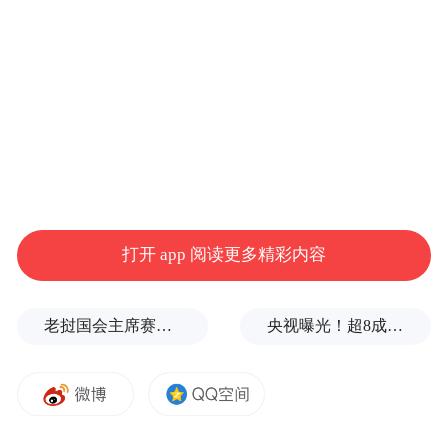
代表在驻地领取资料。
“我带来了平常看到的百姓的幸福收获、企业
发展的显著成效。”来自郴州代表团的谭聪圣
代表说，他将在大会上为人民代好言、履好
打开 app 阅读更多精彩内容
职，特别是把好的建议反映上来，把百姓心
声传递出去，使民意能开花结果。
老挝国会主席赛宋蓬逝世
央视曝光！超8成睫毛胶样品检出致癌物，部分成分接近502胶！
作为农业产业领域的代表，来自常德代表团
的王国顺代表打算联合几个代表向大会提出
议案，聚力打造“常德甲鱼”公用品牌，进一