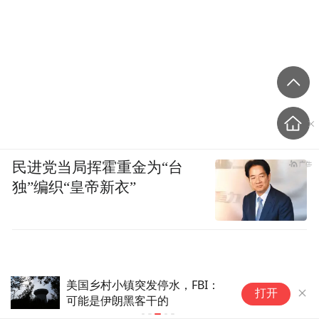
民进党当局挥霍重金为“台
独”编织“皇帝新衣”
美国乡村小镇突发停水，FBI：
第
打开
可能是伊朗黑客干的
启