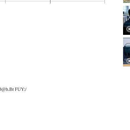
2 D@h.Bt FUY:/