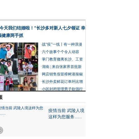
“今天我们结婚啦！”长沙多对新人七夕领证 幸
福健康两手抓
·
战“疫”一线丨有一种浪漫
叫并肩作战
·
六个故事个个令人动容
在“疫”线过七夕也分外浪
·
掌门教育撤离长沙、工资
漫
赔偿没着落 创始人建议员
·
湖南 | 来自张家界首批新
工重新谋职
冠肺炎康复患者的感谢信
·
网店销售假冒樟树港辣椒
被判赔 产业协会：假的近
·
长沙外卖鲜花订单环比增
20万亩
长15倍 外卖送礼成90后七
·
小区封闭管理男子欲强行
夕过节新趋势
外出摘菜被阻拦 民警举动
频
让他没了脾气
疫情当前 武陵人境
这样为您服务......