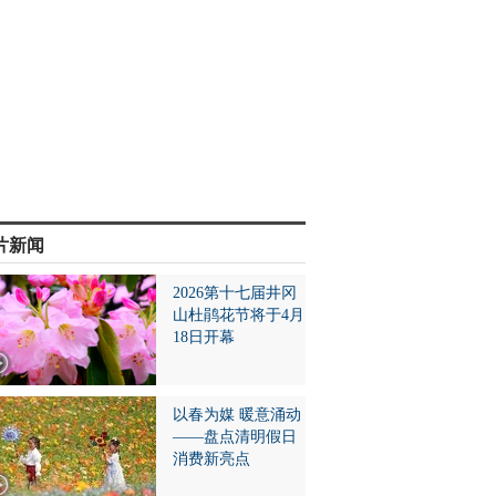
片新闻
2026第十七届井冈
山杜鹃花节将于4月
18日开幕
以春为媒 暖意涌动
——盘点清明假日
消费新亮点