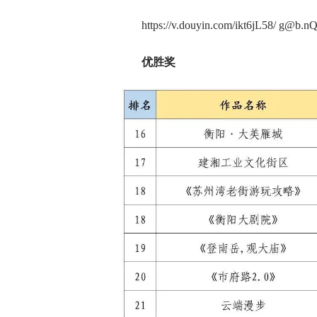
https://v.douyin.com/ikt6jL58/ g@b.nQ
优胜奖