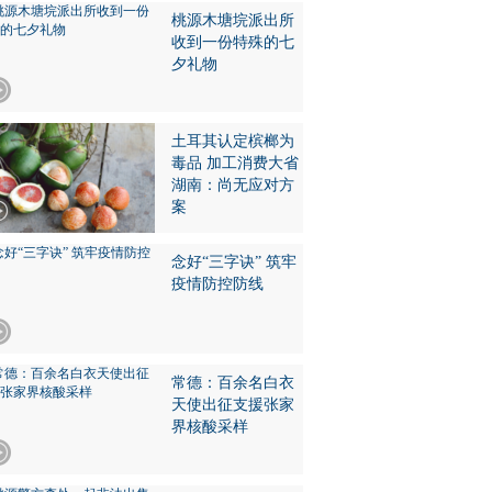
桃源木塘垸派出所
收到一份特殊的七
夕礼物
土耳其认定槟榔为
毒品 加工消费大省
湖南：尚无应对方
案
念好“三字诀” 筑牢
疫情防控防线
常德：百余名白衣
天使出征支援张家
界核酸采样