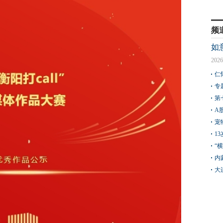
频
如
2026
仁
专
第
A
宠
1
“
内
大