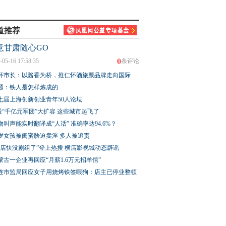
道推荐
意甘肃随心GO
0
-05-16 17:58:35
条评论
怀市长：以酱香为桥，推仁怀酒旅票品牌走向国际
题：铁人是怎样炼成的
七届上海创新创业青年50人论坛
股“千亿元军团”大扩容 这些城市起飞了
物叫声能实时翻译成“人话” 准确率达94.6%？
3岁女孩被闺蜜胁迫卖淫 多人被追责
横店快没剧组了”登上热搜 横店影视城动态辟谣
蒙古一企业再回应“月薪1.6万元招羊倌”
连市监局回应女子用烧烤铁签喂狗：店主已停业整顿