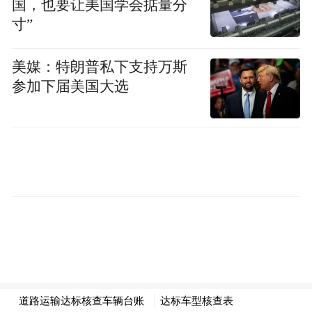
国，也要让美国学会掂量分
4.部分岗位需具备一定的外语沟通能力。
寸”
5.符合监管机构关于银行业从业人员的有关
美媒：特朗普私下支持万斯
要求，以及中国农业银行亲属回避相关规
参加下届美国大选
定。
各岗位的工作职责、应聘条件和具体要求见
中国农业银行招聘网站
（https://career.abchina.com.cn）职位详情。
欢迎和鼓励建档立卡脱贫户家庭大学生应聘
我行各类岗位。
三
、招聘
流程