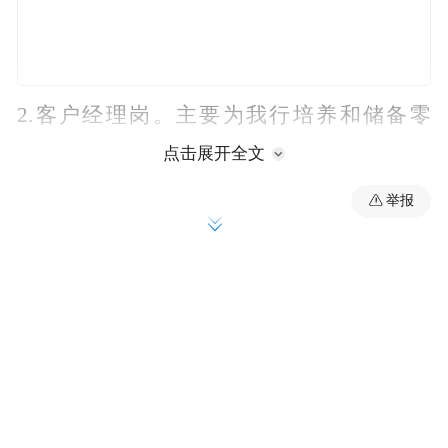
2.客户经理岗。主要为我行培养和储备零
售、对公金融营销服务，以及科技金融、绿
点击展开全文
色金融、普惠金融、养老金融、数字金融、
举报
乡村振兴、财富管理、投行资管、国际金融
等服务战略、重点和新兴领域的专业人才。
3.综合业务岗。适应我行综合金融服务需
要，招聘各专业领域人才，主要培养和储备
综合营销、业务运营、信息科技、财务会
计、风险控制、法律合规、产品研发、行政
管理、人力资源、基层党建、群团工会、纪