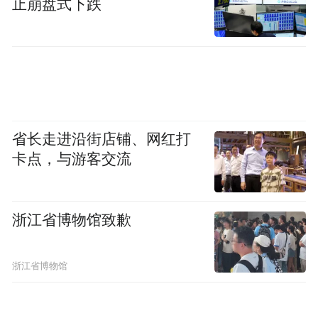
止崩盘式下跌
（https://career.abchina.com.cn）及“中国农业
银行人才招聘”微信公众号发布的信息为准，
请应聘者持续关注。
3.本次考试不指定考试辅导用书，不举办也
不委托任何机构举办考试辅导培训班。
省长走进沿街店铺、网红打
卡点，与游客交流
4.我行将通过农行招聘网站站内信和手机短
信等方式，通知入围笔面试人员后续流程的
浙江省博物馆致歉
具体时间和形式。应聘者的手机号码、邮箱
等联系方式如发生变更，务必及时登录招聘
浙江省博物馆
系统进行更新，以确保通信畅通。
5.职位投报成功后再编辑“个人中心”—“我的