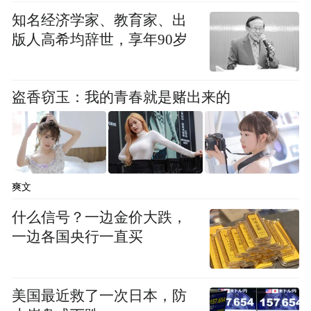
册、填写简历、选择职位并投报简历。每名
知名经济学家、教育家、出
应聘者最多可在我行投报一个本部与一个非
版人高希均辞世，享年90岁
本部岗位。
2.报名时间：即日起—2024年3月31日
盗香窃玉：我的青春就是赌出来的
五、
注意事项
1.应聘者应坚持诚信原则，准确、完整填写
爽文
简历和资料信息，保证信息真实性，如与事
什么信号？一边金价大跌，
实不符，我行有权取消其考试和录用资格，
一边各国央行一直买
解除相关协议约定，后果由应聘者本人承
担。
美国最近救了一次日本，防
2.各项招聘安排以中国农业银行招聘网站