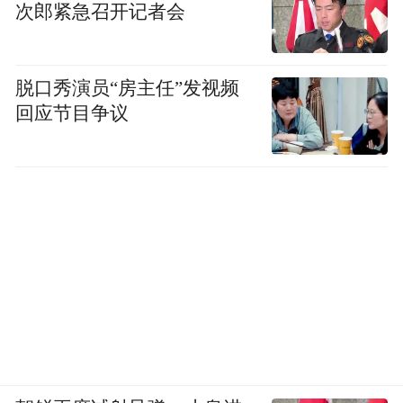
次郎紧急召开记者会
来源：湖南农行
“特别声明：以上作品内容(包括在内的视频、图片或音
脱口秀演员“房主任”发视频
频)为凤凰网旗下自媒体平台“大风号”用户上传并发
回应节目争议
布，本平台仅提供信息存储空间服务。
Notice: The content above (including the videos,
pictures and audios if any) is uploaded and posted
by the user of Dafeng Hao, which is a social media
platform and merely provides information storage
space services.”