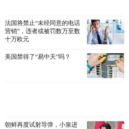
简历”的内容，将不会同步更新已投报完成的
简历信息。如需修改，请在“我的投递”中取
法国将禁止“未经同意的电话
消申请后重新投报。
营销”，违者或被罚数万至数
十万欧元
6.根据岗位需求变化及报名情况等因素，我
行有权调整、取消或终止个别岗位的招聘工
美国禁得了“易中天”吗？
作，并在法律允许范围内对本次招聘享有最
终解释权。
7.咨询方式：abc_hunan@126.com
中国农业银行湖南省分行
2024年3月
朝鲜再度试射导弹，小泉进