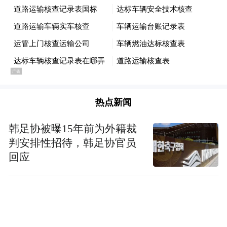
1.报名
2.笔试
3.面试
4.体检
热点新闻
5.签约录用
韩足协被曝15年前为外籍裁
判安排性招待，韩足协官员
四、报名方式及时间
回应
1.报名方式：应聘者请登录中国农业银行招
聘网站（https://career.abchina.com.cn）或“中
国农业银行人才招聘”微信公众号进行在线注