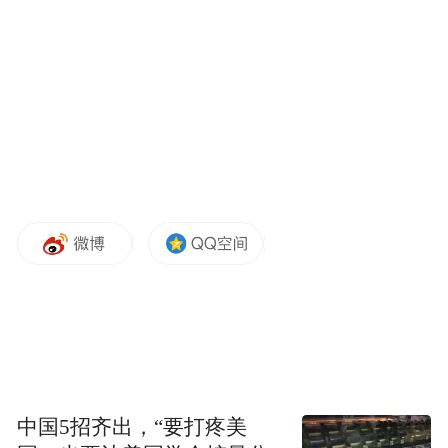
毕业证、学位证，境外院校毕业生应取得毕
业证及国家教育部留学服务中心的学历学位
认证书。
部分岗位可招收毕业五年以内（即2020年1月
1日后毕业）大学本科及以上学历毕业生，具
体要求详见岗位描述。
2.遵纪守法，诚实守信，品行端正，无不良
记录。
3.身心健康，具备良好的综合素质、较强的
学习适应能力和团队协作精神。
中国5招齐出，“要打疼美