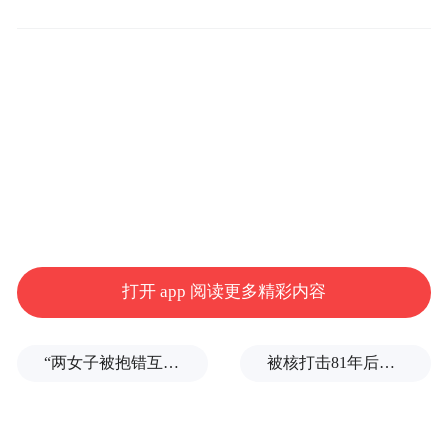
检监察、安全保卫、工程基建、文字综合、
活动策划等专业型和管理型人才。录用人员
将安排在我行基层营业网点岗位工作培养锻
炼一定期限，后期视个人表现及工作需要选
拔至合适的岗位。
二、招聘条件
1.学历要求。
打开 app 阅读更多精彩内容
主要面向境内外院校2023年、2024年大学本
“两女子被抱错互换人生37年”一当事人沉默多日发声：我不是受益者
被核打击81年后，日本广岛废墟旁响起抗议声：拒绝拥核
科及以上学历毕业生（个别地区可招聘2024
年大专学历应届毕业生），并应在2024年7月
31日前毕业。其中，境内院校毕业生应取得