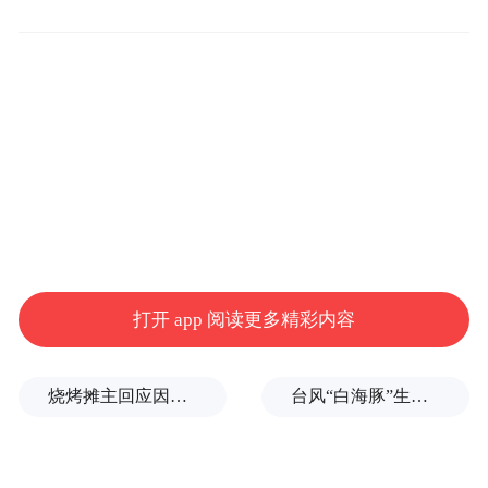
打开 app 阅读更多精彩内容
烧烤摊主回应因撞脸张雪峰走红
台风“白海豚”生命史是普通台风3倍以上，环流直径达1300公里