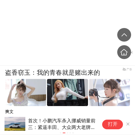
盗香窃玉：我的青春就是赌出来的
爽文
鹏汽车杀入挪威销量前
传统油车基本盘持续萎缩：
打开
丰田、大众两大老牌车
降价30万也卖不动 多家4
店跑路