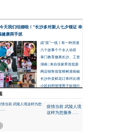
“今天我们结婚啦！”长沙多对新人七夕领证 幸
福健康两手抓
·
战“疫”一线丨有一种浪漫
叫并肩作战
·
六个故事个个令人动容
在“疫”线过七夕也分外浪
·
掌门教育撤离长沙、工资
漫
赔偿没着落 创始人建议员
·
湖南 | 来自张家界首批新
工重新谋职
冠肺炎康复患者的感谢信
·
网店销售假冒樟树港辣椒
被判赔 产业协会：假的近
·
长沙外卖鲜花订单环比增
20万亩
长15倍 外卖送礼成90后七
·
小区封闭管理男子欲强行
夕过节新趋势
外出摘菜被阻拦 民警举动
频
让他没了脾气
疫情当前 武陵人境
这样为您服务......