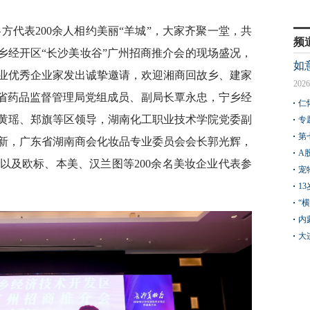
方代表200余人相约美丽“羊城”，大家齐聚一堂，共
频
乡经开区“长沙美妆谷”广州招商推介会的现场盛况，
如
业优秀企业家发出诚挚邀请，欢迎湘商回故乡、建家
2026
南省药品监督管理局党组成员、副局长覃永忠，宁乡经
仁
黄瑶、郑旗等区领导，湖南化工职业技术学院党委副
专
第
新，广东省湖南商会化妆品专业委员会会长郭光辉，
A
以及欧标、本美、汉兰图等200余名美妆企业代表参
宠
1
“
内
大