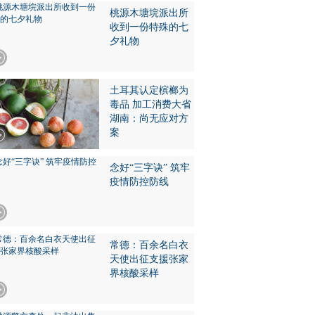
桃源木塘垸派出所
收到一份特殊的七
夕礼物
土耳其认定槟榔为
毒品 加工消费大省
湖南：尚无应对方
案
念好“三字诀” 筑牢
疫情防控防线
常德：百余名白衣
天使出征支援张家
界核酸采样