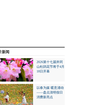
片新闻
2026第十七届井冈
山杜鹃花节将于4月
18日开幕
以春为媒 暖意涌动
——盘点清明假日
消费新亮点