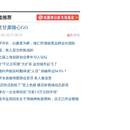
道推荐
意甘肃随心GO
0
-05-16 17:58:35
条评论
怀市长：以酱香为桥，推仁怀酒旅票品牌走向国际
题：铁人是怎样炼成的
七届上海创新创业青年50人论坛
股“千亿元军团”大扩容 这些城市起飞了
物叫声能实时翻译成“人话” 准确率达94.6%？
3岁女孩被闺蜜胁迫卖淫 多人被追责
横店快没剧组了”登上热搜 横店影视城动态辟谣
蒙古一企业再回应“月薪1.6万元招羊倌”
连市监局回应女子用烧烤铁签喂狗：店主已停业整顿