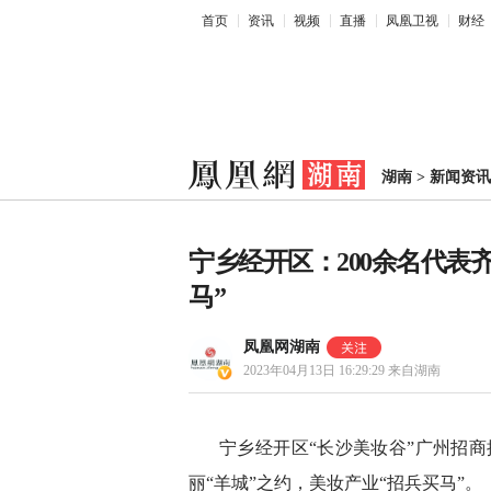
首页
资讯
视频
直播
凤凰卫视
财经
湖南
>
新闻资讯
宁乡经开区：200余名代表齐
马”
凤凰网湖南
2023年04月13日 16:29:29
来自湖南
宁乡经开区“长沙美妆谷”广州招商
丽“羊城”之约，美妆产业“招兵买马”。