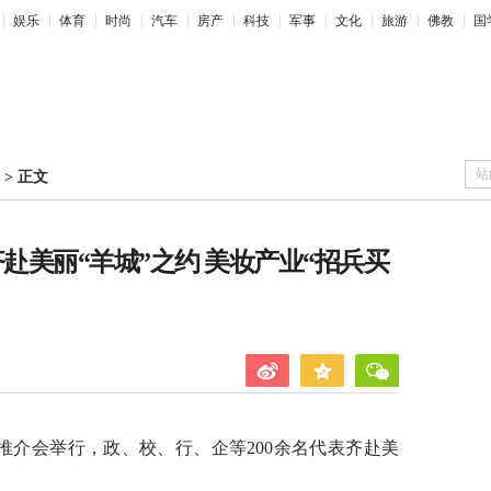
娱乐
体育
时尚
汽车
房产
科技
军事
文化
旅游
佛教
国
站
>
正文
赴美丽“羊城”之约 美妆产业“招兵买
推介会举行，政、校、行、企等200余名代表齐赴美