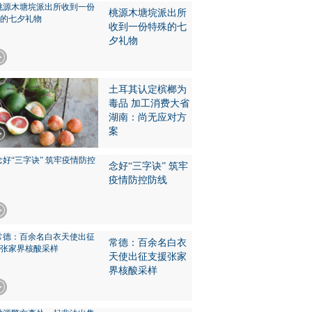
桃源木塘垸派出所
收到一份特殊的七
夕礼物
土耳其认定槟榔为
毒品 加工消费大省
湖南：尚无应对方
案
念好“三字诀” 筑牢
疫情防控防线
常德：百余名白衣
天使出征支援张家
界核酸采样