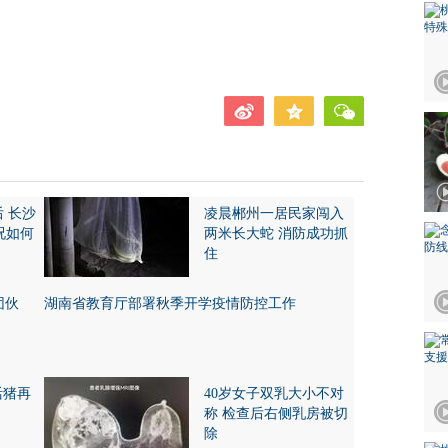
后 长沙
凌晨郴州一居民家闯入
况如何
两米长大蛇 消防成功抓
住
团伙
湖南省教育厅部署秋季开学疫情防控工作
活猪再
40岁女子双乳大小不对
称 检查后右侧乳房被切
除