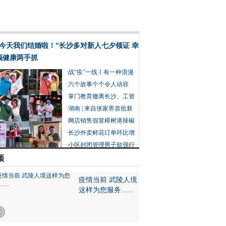
“今天我们结婚啦！”长沙多对新人七夕领证 幸
福健康两手抓
·
战“疫”一线丨有一种浪漫
叫并肩作战
·
六个故事个个令人动容
在“疫”线过七夕也分外浪
·
掌门教育撤离长沙、工资
漫
赔偿没着落 创始人建议员
·
湖南 | 来自张家界首批新
工重新谋职
冠肺炎康复患者的感谢信
·
网店销售假冒樟树港辣椒
被判赔 产业协会：假的近
·
长沙外卖鲜花订单环比增
20万亩
长15倍 外卖送礼成90后七
·
小区封闭管理男子欲强行
夕过节新趋势
外出摘菜被阻拦 民警举动
频
让他没了脾气
疫情当前 武陵人境
这样为您服务......