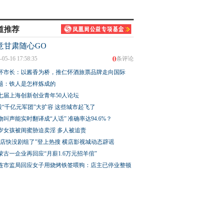
道推荐
意甘肃随心GO
0
-05-16 17:58:35
条评论
怀市长：以酱香为桥，推仁怀酒旅票品牌走向国际
题：铁人是怎样炼成的
七届上海创新创业青年50人论坛
股“千亿元军团”大扩容 这些城市起飞了
物叫声能实时翻译成“人话” 准确率达94.6%？
3岁女孩被闺蜜胁迫卖淫 多人被追责
横店快没剧组了”登上热搜 横店影视城动态辟谣
蒙古一企业再回应“月薪1.6万元招羊倌”
连市监局回应女子用烧烤铁签喂狗：店主已停业整顿