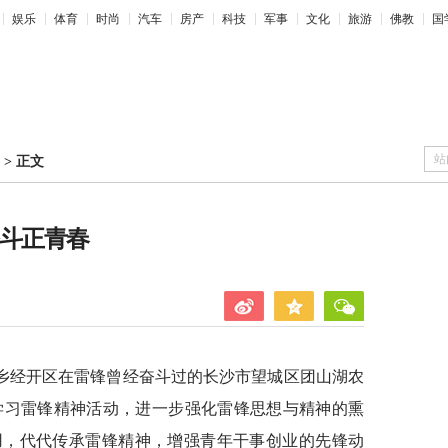
娱乐
体育
时尚
汽车
房产
科技
军事
文化
旅游
佛教
国
站
>
正文
奋斗正青春
宁乡经开区在雷锋曾经奋斗过的长沙市望城区团山湖农
”学习雷锋精神活动，进一步强化雷锋思想与精神的熏
用，代代传承雷锋精神，增强青年干事创业的先锋动