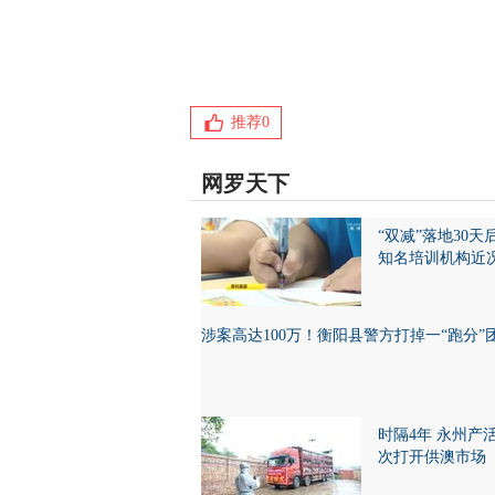
推荐
0
网罗天下
“双减”落地30天
知名培训机构近
涉案高达100万！衡阳县警方打掉一“跑分”
时隔4年 永州产
次打开供澳市场