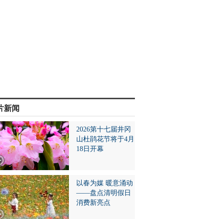
片新闻
2026第十七届井冈
山杜鹃花节将于4月
18日开幕
以春为媒 暖意涌动
——盘点清明假日
消费新亮点