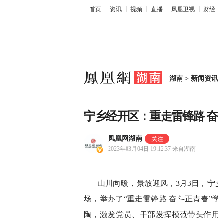
首页
资讯
视频
直播
凤凰卫视
财经
湖南
>
新闻资讯
宁乡经开区：重走雷锋路 
凤凰网湖南
2023年03月04日 19:12:37
来自湖南
山川向暖，景放迎风，3月3日，
场，举办了“重走雷锋路 奋斗正青春
陶，激发党员、干部发挥模范带头作