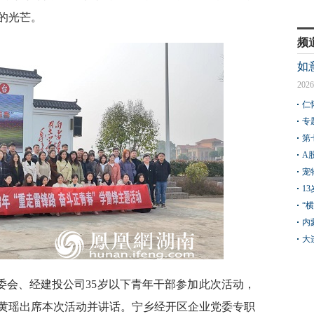
的光芒。
频
如
2026
仁
专
第
A
宠
1
“
内
大
委会、经建投公司35岁以下青年干部参加此次活动，
黄瑶出席本次活动并讲话。宁乡经开区企业党委专职