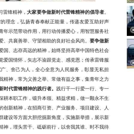
习雷锋精神，
大家
要争做新时代雷锋精神的倡导者
。
”的理念，弘扬青春奉献正能量，传递友爱互助好声
青年示范带动作用，用行动传播爱心，用智慧服务社
爱、共襄善举、守望相助的良好社会风尚。
要争做新
爱国、志存高远的精神，始终坚持高举中国特色社会
党爱国情怀，矢志不渝跟党走、感党恩；传承雷锋服
宽广、舍己为人，全心全意为人民服务，彰显无私担
我精神，常为义善之举、常做有益之事，集青年之力
新时代雷锋精神的践行者。
践行干一行爱一行、专一
深耕本职工作，锻升本领、精益求精，做一颗永不生
的创新精神，在招商引资、产业服务、项目建设、人
群建设等方面大胆挖掘新角度，实施新举措，展示新
精神，埋头苦干、砥砺前行，以舍我其谁、时不我待