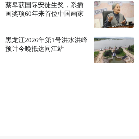
蔡皋获国际安徒生奖，系插
洗礼；想热闹刺激，解放西路的酒吧和密室
画奖项60年来首位中国画家
就再合适不过了；碰上橘洲国际音乐节、草
莓音乐节这样的节会，仿佛全身每一个细胞
都在一起摇摆…作为全国知名的文化娱乐之
黑龙江2026年第1号洪水洪峰
都和文旅产业大市，长沙夜间文化旅游消费
预计今晚抵达同江站
门类齐全、业态丰富，总有一款能满足来长
沙打卡的你！
夜色，是最迷人的城市烟火。而长沙“夜经
济”正成为城市发展新动力。长沙上榜“2021
年中国城市夜经济影响力十强城市”，长沙天
心区和芙蓉区也从全国60个入围区县中脱颖
而出，进入2021年夜经济影响力20强区县榜
单。长沙市五一商圈、阳光壹佰凤凰街和梅