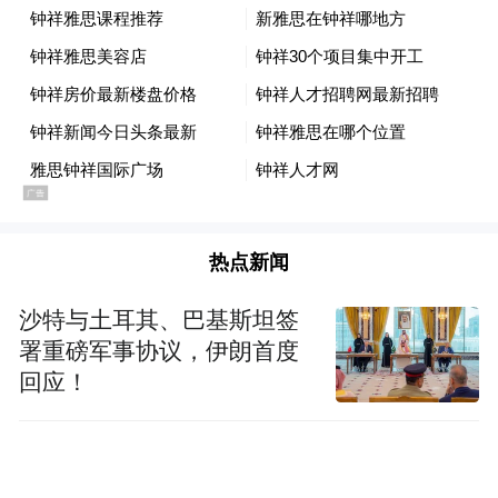
溪湖·梅澜坊街区、红星街区先后入选第一批
和第二批国家级夜间文化和旅游消费集聚
区。丰富多彩的夜经济形态和内涵，向世人
展示了这座城市推动高质量发展的新思路。
这一方面依靠商家推出业态丰富的特色产
品，另一方面也离不开政府政策的引导与支
热点新闻
持。长沙已出台多项政策鼓励引导夜市消
费，在夜经济基础设施和重点项目建设、税
沙特与土耳其、巴基斯坦签
收、交通、卫生、物价、环保、就业保障、
署重磅军事协议，伊朗首度
治安管理、夜间停车、夜间公共交通、夜间
回应！
营业时间、夜间消防卫生等多方面给予相关
政策优惠和制度倾斜，让夜生活成为幸福城
市、美好生活的重要支撑！