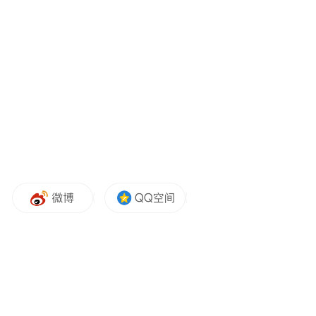
圈，游客们可以体验黄兴路步行街的现代购
物消费，也可以在坡子街、火宫殿感受传统
湖湘文化；打卡一杯茶颜悦色，体会“中式古
风”茶饮给味蕾带来的回甘；到新开的不超级
文和友，钻进帐篷喝杯小酒，听听驻场歌手
的浅吟低唱，任江风带走所有心事……长沙
的夜，摇曳生姿，满是故事。
想观赏夜景，可以去橘子洲看江天暮雪的实
景演出，去铜官窑古镇观赏古风烟花秀，还
可以乘坐游轮夜游湘江；想纯粹沉浸，可以
去德思勤24小时书店、乐之书店寻一本好
书，去梅溪湖大剧院、长沙音乐厅感受音乐