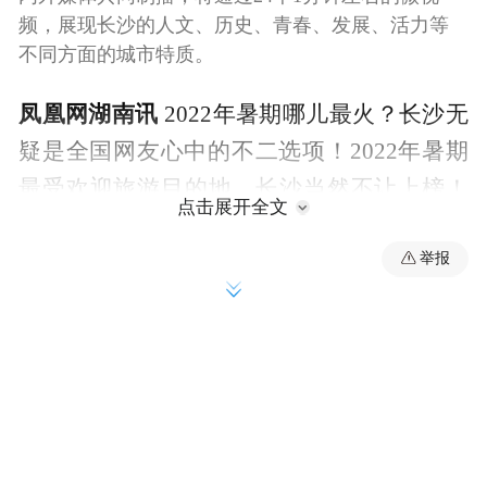
频，展现长沙的人文、历史、青春、发展、活力等
不同方面的城市特质。
凤凰网湖南讯
2022年暑期哪儿最火？长沙无
疑是全国网友心中的不二选项！2022年暑期
最受欢迎旅游目的地，长沙当然不让上榜！
点击展开全文
网友们都在问，“是不是中国一半的年轻人都
到了长沙”？今天发布的《长沙一分钟》外宣
举报
微视频第3期，就将带你到长沙，感受这里的
亮丽夜色和火热夜经济！
在渔人码头、在四方坪夜市、在扬帆夜市，
到处都是蒸腾的烟火气，香喷喷的臭豆腐、
火辣辣的烧烤，还有绝对值得相信的人间美