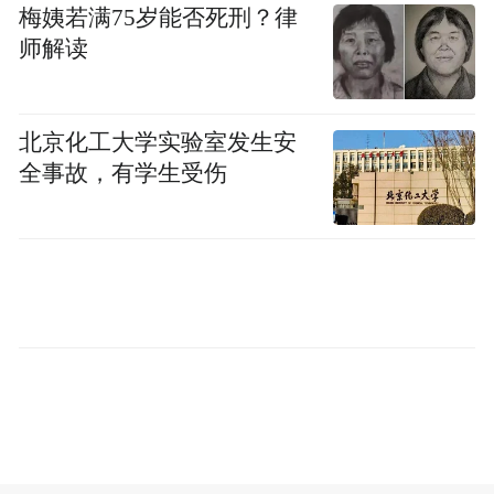
（二）建设项目竣工环境保护验收管理办法
梅姨若满75岁能否死刑？律
（原国家环境保护总局令第13号）
师解读
二、决定予以修改的规章
北京化工大学实验室发生安
（一）建设项目环境影响评价行为准则与廉
全事故，有学生受伤
政规定（原国家环境保护总局令第30号）
应当合理收费，
1.将第四条第五项修改为：“
不得随意抬高、压低评价费用或者采取其他
不正当竞争手段；
”
评价机构不得无
2.将第四条第六项修改为：“
任何正当理由拒绝承担环境影响评价工作；
”