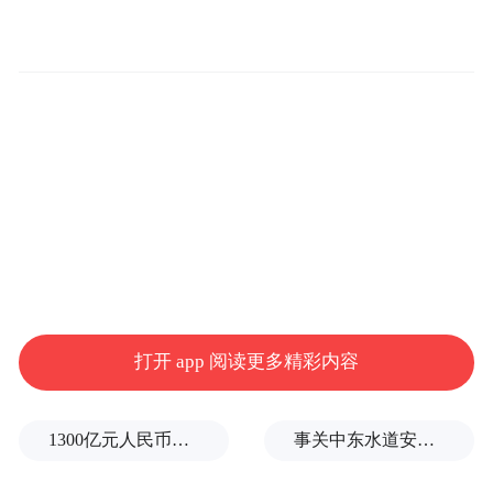
布之日起施行。
部长 黄润秋
2021年1月4日
关于废止、修改部分生态环境规章和规范性
文件的决定
打开 app 阅读更多精彩内容
根据《规章制定程序条例》《优化营商环境
条例》《国务院关于在市场体系建设中建立
1300亿元人民币，阿根廷：同中国延长5年货币互换协议
事关中东水道安全，沙特、埃及、土耳其、巴基斯坦外长举行会晤
公平竞争审查制度的意见》（国发〔2016〕