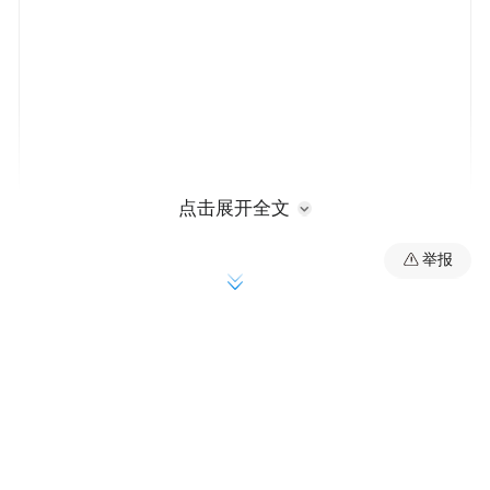
点击展开全文
关于废止、修改部分生态环境规章和规范性
举报
文件的决定
部令 第20号
《关于废止、修改部分生态环境规章和规范
性文件的决定》已于2020年12月25日由生态
自公
环境部部务会议审议通过，现予公布，