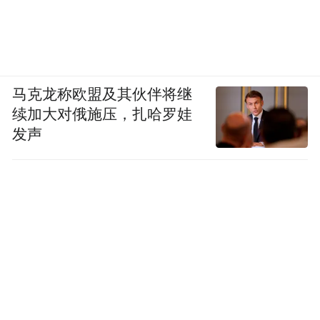
质延续有关事宜的通知（环办环评函
〔2016〕1705号）
（二十五）关于明确国家鼓励淘汰和要求淘
马克龙称欧盟及其伙伴将继
汰车辆标准促进二手车流通的通知（环办大
续加大对俄施压，扎哈罗娃
发声
气函〔2016〕1322号）
（二十六）关于加强二手车环保达标监管工
作的通知（环办大气函〔2016〕2373号）
本决定自公布之日起施行。