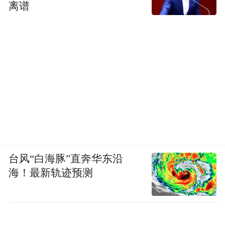
离谱
疗废物监管工作的意见（环发〔2011〕19
号）
（十七）关于做好南水北调中线水源区县域
生态环境质量考核工作的通知（环办函
〔2011〕437号）
（十八）矿山生态环境保护与恢复治理方案
编制导则（环办〔2012〕154号）
台风“白海豚”直奔华东沿
（十九）关于加强主要添汞产品及相关添汞
海！最新轨迹预测
原料生产行业汞污染防治工作的通知（环发
〔2013〕119号）