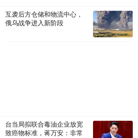
（十二）关于加强城镇污水处理厂污泥污染
互袭后方仓储和物流中心，
防治工作的通知（环办〔2010〕157号）
俄乌战争进入新阶段
（十三）关于加强放射性物品运输监督检查
的通知（环办〔2010〕158号）
（十四）畜禽养殖业污染防治技术政策（环
发〔2010〕151号）
（十五）关于加强电石法生产聚氯乙烯
及相关行业汞污染防治工作的通知（环发
〔2011〕4号）
台当局拟联合毒油企业放宽
致癌物标准，蒋万安：非常
（十六）关于进一步加强危险废物和医