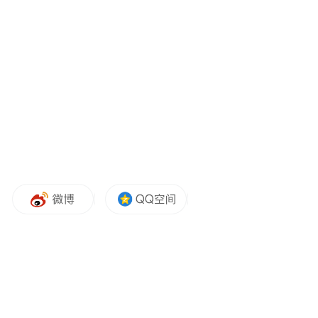
34号）、《国务院办公厅关于加强行政规范
性文件制定和监督管理工作的通知》（国办
发〔2018〕37号）等法规和文件精神，我部
决定对下列规章、规范性文件予以废止或者
修改：
一、决定予以废止的规章
（一）汽车排气污染监督管理办法（〔90〕
环管字第359号，原国家环境保护局、公安
部、原国家进出口商品检验局、原中国人民
解放军总后勤部、原交通部、中国汽车工业
总公司发布）