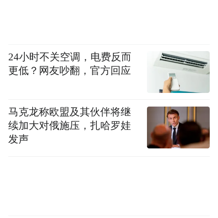
（三）关于加强环保审批从严控制新开工项
目的通知（环办函〔2006〕394号）
24小时不关空调，电费反而
（四）关于进一步加强环境影响评价管理
更低？网友吵翻，官方回应
工作的通知（原国家环境保护总局公告2006
年第51号）
马克龙称欧盟及其伙伴将继
（五）环境保护科学技术奖励办法（环办
续加大对俄施压，扎哈罗娃
〔2007〕39号）
发声
（六）国家环境保护总局公益性行业科研专
项经费管理暂行办法（环办〔2007〕53号）
（七）关于在役核电厂试用核电厂性能安全