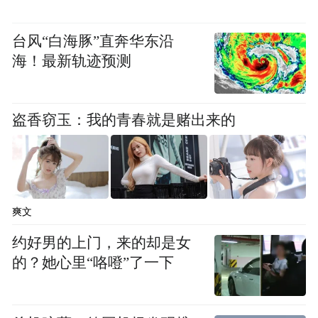
“生态环境主管部门”。
台风“白海豚”直奔华东沿
（二）放射性同位素与射线装置安全许可管
海！最新轨迹预测
理办法（原国家环境保护总局令第31号）
1.删去第七条第二款有关环境影响报告书或
盗香窃玉：我的青春就是赌出来的
者环境影响报告表应当由具有相应环境影响
评价资质机构编制的规定。
2.将全文中的“环境保护主管部门”修改为“生
爽文
态环境主管部门”。
约好男的上门，来的却是女
的？她心里“咯噔”了一下
（三）放射性物品运输安全许可管理办法
（原环境保护部令第11号）