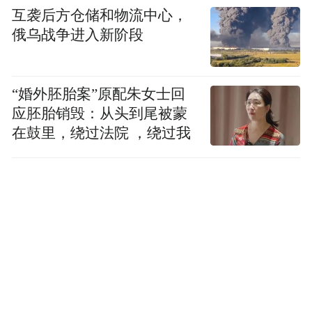
指标的函（国核安函〔2008〕11号）
互袭后方仓储和物流中心，
俄乌战争进入新阶段
（
八）关于环境信息公开范围有关问题的复
函（环函〔2008〕158号）
“婚外胚胎案”原配朱女士回
应胚胎销毁：从头到尾被蒙
（九）公益性行业科研专项经费环保项目验
在鼓里，绕过法院 ，绕过我
收规范（试行）（环科函〔2010〕1号）
（十）关于实行强制性环境信息公开的企业
范围有关问题的复函（环函〔2010〕140
号）
（十一）环境保护公共事业单位信息公开实
施办法（试行）（环发〔2010〕82号）