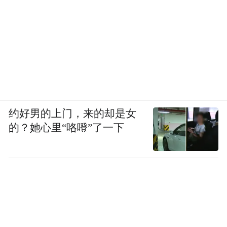
（二十）涉及国家级自然保护区建设项目生
态影响专题报告编制指南（试行）（环办函
〔2014〕1419号）
（二十一）环境影响评价机构资质管理廉政
规定（环办函〔2015〕370号）
约好男的上门，来的却是女
（二十二）关于开展核电厂设备可靠性数据
的？她心里“咯噔”了一下
采集工作的通知（国核安发〔2015〕131号）
（二十三）关于发布《建设项目环境影响评
价资质管理办法》配套文件的公告（原环境
保护部公告 2015年第67号）
（二十四）关于有效期届满环评机构申请资