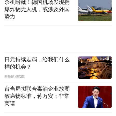
杀机暗藏！德国机场发现携
1.将第三十二条第一款修改为：“托运人可以
爆炸物无人机，或涉及外国
自行或者委托技术单位编制放射性物品运输
势力
的核与辐射安全分析报告书。”
2.将全文中的“环境保护主管部门”修改为“生
态环境主管部门”。
日元持续走弱，给我们什么
三、决定予以废止的规范性文件
样的机会？
秦朔的朋友圈
（一）保护臭氧层多边基金项目实施指南
（试行）（环经〔1996〕409号）
台当局拟联合毒油企业放宽
致癌物标准，蒋万安：非常
（二）环保科技成果登记办法实施细则（环
离谱
发〔2001〕111号）