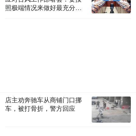
广，需要了解鲲鹏与X86的差异，基本技能-
照极端情况来做好最充分的
准备
熟悉软件架构、在调优过程中要对代码熟
悉、要对系统进行测试验证、整个服务器的
软硬件的基本配置，网络，内存，磁盘，其
次：Linux内核设计与实现、掌握寄存器架
构，汇编，内嵌汇编，掌握虚拟化KVM
QEMU，OPENSTACK、掌握Docker，K8S等
虚拟化技术、掌握大数据开发，数据库开
发，高性能运算，云原生。AI，异构计算等
技能，可能各种开发语言都要涉及，像解释
店主劝奔驰车从商铺门口挪
车，被打骨折，警方回应
性的语言Java、Python不需要精通，但要熟
悉；编译性的语言像C++，需要懂它运行的
一些原理包括软件的迁移如从C++平台迁移