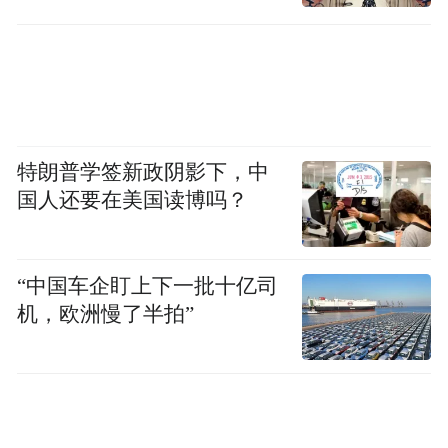
准备
鲲鹏是华为研发的芯片，主要用于服务器、
电脑中，来为这些设备提供运算能力。
除了芯片外，一台设备又涵盖了存储硬盘、
数据库、中间件、操作系统，还有诸多的应
特朗普学签新政阴影下，中
用软件等，鲲鹏生态就是把这些跑在鲲鹏芯
国人还要在美国读博吗？
片上面的所有上游、中游、下游，包括刚刚
提到的一些硬件以及软件聚合在一起所形成
“中国车企盯上下一批十亿司
的集群。
机，欧洲慢了半拍”
吴靖璇：您好，我是来自长沙市第二十一中
学高一907班的凤凰“宝”贝小记者吴靖璇，我
想问您一个问题，湖南省鲲鹏生态创新中心