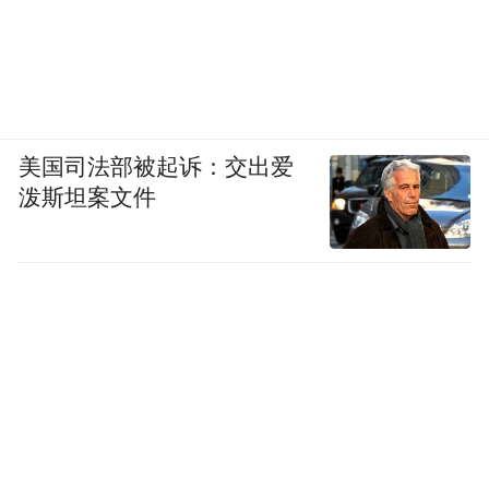
一些政府办公的系统网格化，包括地理信息
系统也在适配中。去年，中国移动也已经采
用鲲鹏服务器，我们现在手机上网、后台的
运算全部都是基于鲲鹏的算力，其次还有我
美国司法部被起诉：交出爱
们国产的操作系统，像湖南麒麟信安操作系
泼斯坦案文件
统，UOS系统，也离我们越来越近，虽然现
在我们适配的大部分是服务端的，上层用户
无感知，但是在实际生活中，鲲鹏又无处不
在。
王睿辰：您好，我是来自仰天湖小学一丙班
凤凰“宝”贝小记者王睿辰，如果我们中小学
生长大后也想从事这个行业，那我们从现在