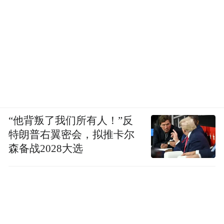
“他背叛了我们所有人！”反
特朗普右翼密会，拟推卡尔
凤凰“宝”贝小记者汤语婧与万部长现场交流
森备战2028大选
万忠强：像拓维智慧教育云平台、远程教育
支撑系统，教育相关的一些适配已经完成
了。其他还涉及到我们生活像拓维的IoC、高
速收费的系统，也已经在适配当中了。还有