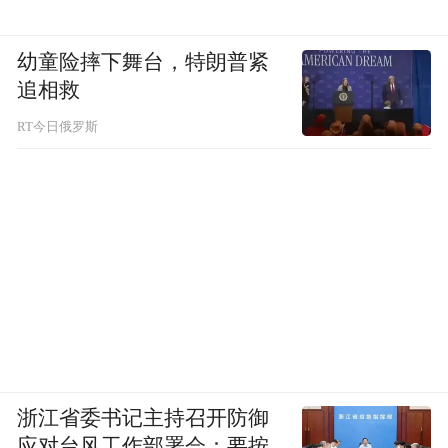
开始能做些什么？
幼童险摔下舞台，特朗普紧
追相救
RT今日俄罗斯
凤凰“宝”贝小记者王睿辰与万部长现场交流
浙江省委书记主持召开防御
万忠强：因为鲲鹏适配涉及的技术栈比较
应对台风工作部署会：要按