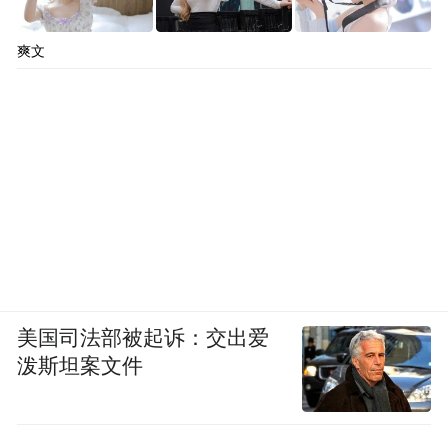
的生活需求和生活服务有效链接起来，充分
实现了生活垃圾的减量化、资源化效果。现
爽文
代收易在全市800余所中小学开展环保宣教活
动，通过家-校-企联动，迅速在全市逾10万
家庭中掀起“垃圾分类就是新时尚”的浪潮。
美国司法部被起诉：交出爱
泼斯坦案文件