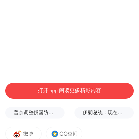
新中心，进行实地采访报道。
打开 app 阅读更多精彩内容
普京调整俄国防部高层人事布局，重用实战将领削弱“办公室将军”
伊朗总统：现在与最高领袖的联系非常困难
凤凰“宝”贝小记者与湖南鲲鹏生态创新中心相关负
责人合影