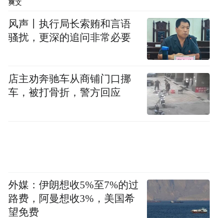
爽文
风声丨执行局长索贿和言语
骚扰，更深的追问非常必要
参观展厅过程中，凤凰“宝”贝小记者贺正延回答综
合部部长闫萍萍的提问
店主劝奔驰车从商铺门口挪
车，被打骨折，警方回应
参观后，凤凰“宝”贝小记者向鲲鹏生态创新
中心综合部部长闫萍萍、适配认证部部长万
忠强、人才培养部部长李思豪踊跃提问，以
此进一步了解鲲鹏生态创新中心。
【对话】
外媒：伊朗想收5%至7%的过
路费，阿曼想收3%，美国希
黄沐琳：您好，闫部长，我是来大同小学二
望免费