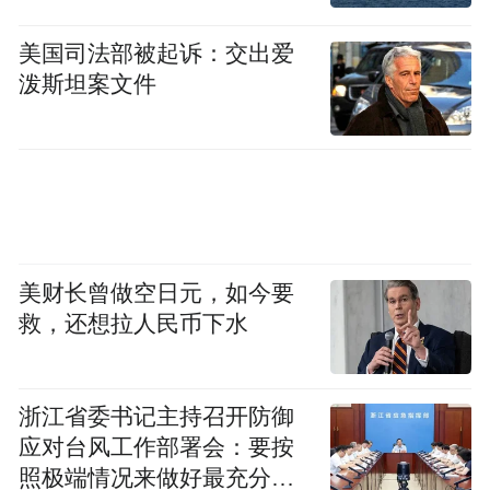
戊班凤凰“宝”贝小记者黄沐琳，您能给我们
讲讲什么是鲲鹏生态吗？
美国司法部被起诉：交出爱
泼斯坦案文件
美财长曾做空日元，如今要
救，还想拉人民币下水
浙江省委书记主持召开防御
应对台风工作部署会：要按
凤凰“宝”贝小记者黄沐琳与闫部长现场交流
照极端情况来做好最充分的