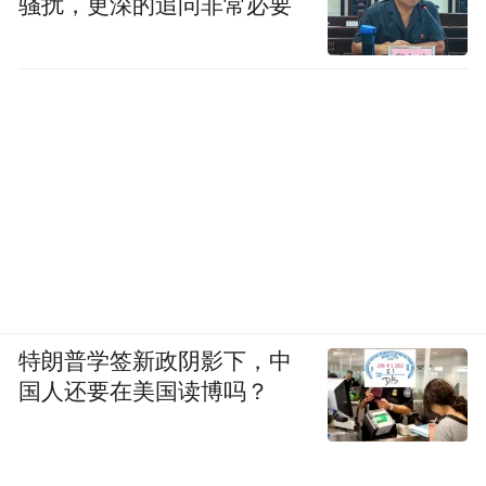
骚扰，更深的追问非常必要
作，把鲲鹏打出去，让世界、让国人知道在
计算平面我们还有第二种选择。
以上就是创新中心的四大核心职能以及为产
业带来的作用。
汤语婧：您好，我是来自长沙市第二十一中
学高一907班的凤凰“宝”贝小记者汤语婧，据
了解，湘江鲲鹏服务器今年首次运用在了高
考网上评卷上，除此之外，湘江鲲鹏服务器
特朗普学签新政阴影下，中
还涉及了我们生活的哪些方面？
国人还要在美国读博吗？