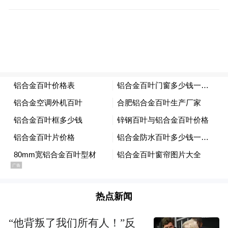
参与此次活动的凤凰“宝”贝小记者
湖南省鲲鹏生态创新中心是鲲鹏生态在湖南
落地的重要承载，将聚焦优势软件企业、聚
合软硬件产业合作伙伴，共同培育软件生
态、人才培养和孵化标准，是国内领先的鲲
鹏生态新产品、应用孵化创新支撑平台，为
千行百业国产化应用开发和移植提供服务。
热点新闻
“他背叛了我们所有人！”反
活动伊始，鲲鹏生态创新中心的综合部部长