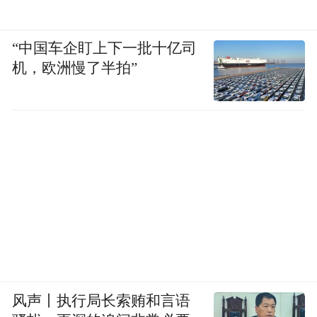
产业培育还体现在应用解决方案的打造。我
们日常生活中接触到的很多应用都是跑在美
“中国车企盯上下一批十亿司
国的英特尔的机器上面。现在，我们要让它
机，欧洲慢了半拍”
能跑在鲲鹏上，这两者用到的底层技术是不
一样的。这就需要我们技术工程师来做一些
适配迁移工作，把跑在英特尔上面的应用再
编译、再开发，使其能够运行在我们的鲲鹏
芯片上来。
另外，鲲鹏生态的建设也需要更多的人懂相
关的技术。所以我们会做一些鲲鹏技术人才
培养工作，让更多的人会用它、能用它。
风声丨执行局长索贿和言语
除此之外，创新中心也会做鲲鹏生态宣传工