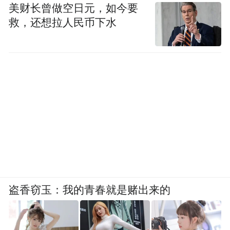
挑战自己，刷新自己对世界的认知，相信我
美财长曾做空日元，如今要
们伟大的祖国一定会屹立于世界之巅。
救，还想拉人民币下水
TIP:
湖南现代收易环保技术有限公司是湖南省大
型国有上市企业—现代投资股份有限公司
（股票代码000900）的控股子公司，是一家
专业互联网垃圾分类环保企业。现代收易以
生活垃圾分类业务为切入点，以信息化平台
和专业化服务为基础，打造前端分类设施、
中段资源循环中心、后端处置运营多层级分
盗香窃玉：我的青春就是赌出来的
类体系推进垃圾分类全覆盖与两网融合。在
引导居民做好生活垃圾分类的同时，把居民