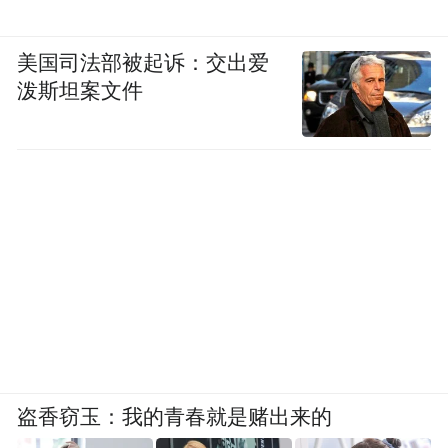
础的班级。以上是学校方面的人才培养。
美国司法部被起诉：交出爱
第二块应届生人才培养计划是专门针对企业
泼斯坦案文件
级别的，我们会开展技能培训的课程，增强
企业人员的鲲鹏职业技能。
除此之外，为了构建是生态，会对各企业高
层开设高研班，让他们知道公司关于鲲鹏的
未来发展规划以及市场未来动态。
胡颖嫱：您好，我是来自长沙市周南梅溪湖
中学初一809班的凤凰“宝”贝小记者胡颖嫱。
我想问您一个问题，在未来，鲲鹏生态会为
我们的生活能带来哪些改变？
盗香窃玉：我的青春就是赌出来的