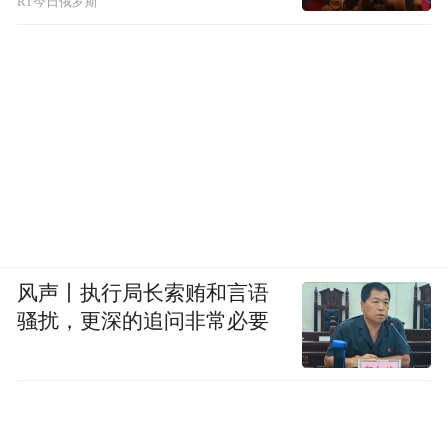
RT今日俄罗斯
的芯片大多数是来自国外。一个人如果生
病，或用药却把控在别人手上，就会收到要
挟，芯片同理。鲲鹏是我们国家自主研发
的，代表着自主可控。未来，我们把整个鲲
鹏推广出去，应用于手机、电视、和游戏，
算例等，核心是自己研发的东西，自主权机
会把握在自己手里。之后越来越多的软件应
用都基于此，整个平台也会越来越丰富。这
风声丨执行局长索贿和言语
些都是对我们未来生活的改变。
骚扰，更深的追问非常必要
小记者随笔
文/图 贺正延