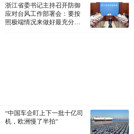
浙江省委书记主持召开防御
鹏生态新产品、应用孵化创新支撑平台，为
应对台风工作部署会：要按
千行百业国产化应用开发和移植提供服务。
照极端情况来做好最充分的
准备
8月12日下午，我和其他小记者整装待发，等
待工作人员下来接我们。不一会我们就到了
今天采访活动的目的地——湖南省鲲鹏生态
创新中心，这里位于金茂北塔写字楼，南临
梅溪湖，东眺岳麓山，47楼的超高视角，半
个长沙城尽收眼底。不仅如此，这里还建设
了湖南省唯一的鲲鹏生态展厅，对鲲鹏产业
新技术、产业生态、实践成果进行展示。
“中国车企盯上下一批十亿司
机，欧洲慢了半拍”
进来后，创新中心综合部部长闫萍萍带领小
记者们参观展览区，一进去就看到了一个联