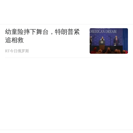
参观完后，我的感受是，虽然我们是世界第
二大经济体，制造业规模居全球第一，全世
界唯一拥有全部工业门类的国家，但是以我
幼童险摔下舞台，特朗普紧
们现在的科技水平还无法和西方国家竞争，
追相救
因为我们还有很多东西落后于西方国家，比
RT今日俄罗斯
如科技，像半导体加工设备、全球工程机
械、工业机器人、轴承、顶尖级精密仪器、
光学玻璃、超高精度精度机床、电脑系统服
务器等。我们要好好学习，长大成才帮助祖
国。我相信，鲲鹏生态带来的技术一定会领
先世界！
身逢盛世，作为学生，我要不断提升自己，