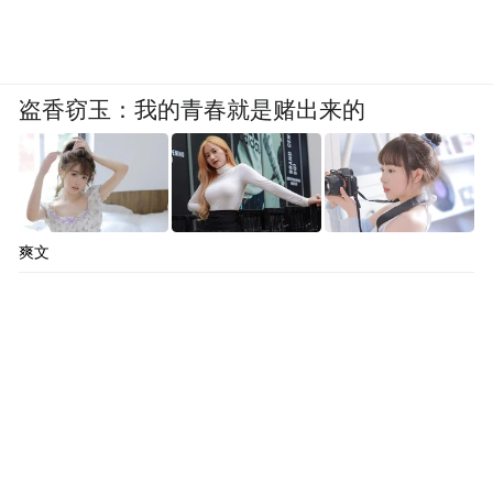
了培育鲲鹏软件生态而建设的。现在湖南本
地，有做操作系统的湖南麒麟、做显卡芯片
的景嘉微、做存储硬盘的国科微，还有做一
盗香窃玉：我的青春就是赌出来的
些行业应用的，像教育行业的拓维信息、党
政行业的科创信息等企业。但是，我们仍存
在一些短板，如数据库企业、基础软件企业
等。
爽文
建设鲲鹏生态创新中心的目的是想通过鲲鹏
的带动作用，把湖南本地企业带至全国各地
发扬壮大；同时，通过生态的聚合作用，把
欠缺的相关企业吸引到本地来，把整个产业
做大做全，这就是产业培育。