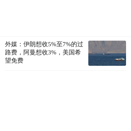
凤凰“宝”贝小记者贺正延与李部长现场交流
外媒：伊朗想收5%至7%的过
李思豪：我们所有的人才培养主要分两块。
路费，阿曼想收3%，美国希
第一块是针对在校学生，第二块是针对从学
望免费
校的毕业的企业人员。
关于在校生，目前针对的是高中或者大学，
我们可以联合成立鲲鹏产业学院，合作开设
鲲鹏相关课程。对于不成立鲲鹏产业学院的
院校，我们会开办一些相关专业课。如果还
有一些学生是想要做初步了解，可以参加基