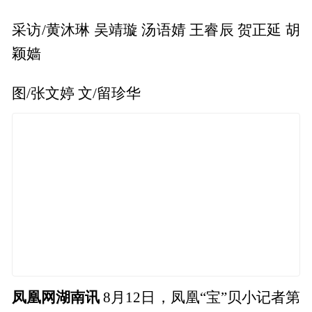
采访/黄沐琳 吴靖璇 汤语婧 王睿辰 贺正延 胡
颖嫱
图/张文婷 文/留珍华
凤凰网湖南讯
8月12日，凤凰“宝”贝小记者第