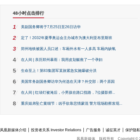
48小时点击排行
1
美副国务卿将于7月25日至26日访华
2
定了！2032年夏季奥运会主办城市为澳大利亚布里斯班
3
郑州地铁被困人员口述：车厢外水有一人多高 车厢内缺氧
4
在人间 | 亲历郑州暴雨：我用皮划艇救了一个孕妇
5
生命至上！第83集团军某旅紧急实施爆破分洪
6
美国常务副国务卿访华为何选在天津？外交部：两个原因
7
在人间 | 红绿灯被淹后，小男孩在路口指路，7位摄影师...
8
重庆姐弟坠亡案细节：凶手欲靠悲情蒙混 警方现场勘察发现...
凤凰新媒体介绍
投资者关系 Investor Relations
广告服务
诚征英才
保护隐
凤凰新媒体
版权所有
Copyright © 