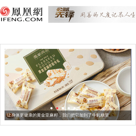
金亚麻籽，我们把它加到了牛轧糖里
被列入佛家七宝的它到