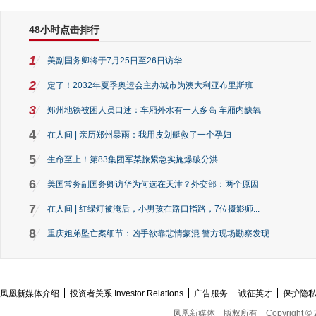
48小时点击排行
1
美副国务卿将于7月25日至26日访华
2
定了！2032年夏季奥运会主办城市为澳大利亚布里斯班
3
郑州地铁被困人员口述：车厢外水有一人多高 车厢内缺氧
4
在人间 | 亲历郑州暴雨：我用皮划艇救了一个孕妇
5
生命至上！第83集团军某旅紧急实施爆破分洪
6
美国常务副国务卿访华为何选在天津？外交部：两个原因
7
在人间 | 红绿灯被淹后，小男孩在路口指路，7位摄影师...
8
重庆姐弟坠亡案细节：凶手欲靠悲情蒙混 警方现场勘察发现...
凤凰新媒体介绍
投资者关系 Investor Relations
广告服务
诚征英才
保护隐
凤凰新媒体
版权所有
Copyright © 