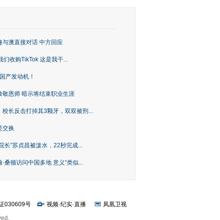
趣与澳直接对话 中方回应
购TikTok 这是我干...
上国产发动机！
致敬恩师 暗示将结束职业生涯
校长反击打掉其3颗牙，双双被刑...
是交换
长”苏贞昌被泼水，22秒完成...
桑顿访问中国多地 意义“类似...
证030609号
视频
·
纪实
·
直播
凤凰卫视
ved.