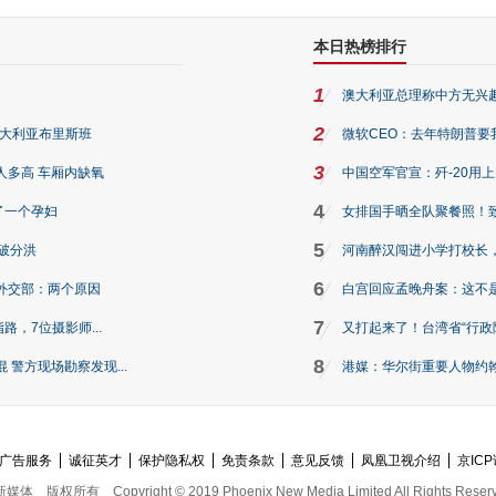
本日热榜排行
1
澳大利亚总理称中方无兴
2
澳大利亚布里斯班
微软CEO：去年特朗普要我们收
3
人多高 车厢内缺氧
中国空军官宣：歼-20用
4
了一个孕妇
女排国手晒全队聚餐照！
5
破分洪
河南醉汉闯进小学打校长，
6
外交部：两个原因
白宫回应孟晚舟案：这不
7
路，7位摄影师...
又打起来了！台湾省“行政院
8
警方现场勘察发现...
港媒：华尔街重要人物约翰·
广告服务
诚征英才
保护隐私权
免责条款
意见反馈
凤凰卫视介绍
京ICP
新媒体
版权所有
Copyright © 2019 Phoenix New Media Limited All Rights Reser