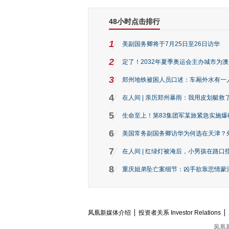
48小时点击排行
1
美副国务卿将于7月25日至26日访华
2
定了！2032年夏季奥运会主办城市为
3
郑州地铁被困人员口述：车厢外水有一
4
在人间 | 亲历郑州暴雨：我用皮划艇救
5
生命至上！第83集团军某旅紧急实施爆
6
美国常务副国务卿访华为何选在天津？
7
在人间 | 红绿灯被淹后，小男孩在路口指
8
重庆姐弟坠亡案细节：凶手欲靠悲情蒙混 
凤凰新媒体介绍
投资者关系 Investor Relations
凤凰