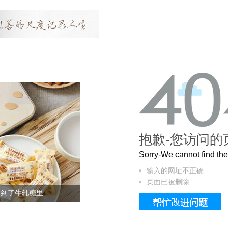
抱歉-您访问的
Sorry-We cannot find t
输入的网址不正确
页面已被删除
牛轧糖里
被列入佛家七宝的它到底有多美？