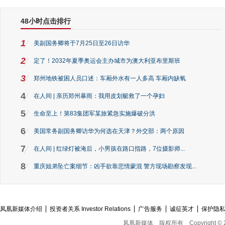
48小时点击排行
1
美副国务卿将于7月25日至26日访华
2
定了！2032年夏季奥运会主办城市为澳大利亚布里斯班
3
郑州地铁被困人员口述：车厢外水有一人多高 车厢内缺氧
4
在人间 | 亲历郑州暴雨：我用皮划艇救了一个孕妇
5
生命至上！第83集团军某旅紧急实施爆破分洪
6
美国常务副国务卿访华为何选在天津？外交部：两个原因
7
在人间 | 红绿灯被淹后，小男孩在路口指路，7位摄影师...
8
重庆姐弟坠亡案细节：凶手欲靠悲情蒙混 警方现场勘察发现...
凤凰新媒体介绍
投资者关系 Investor Relations
广告服务
诚征英才
保护隐
凤凰新媒体
版权所有
Copyright © 