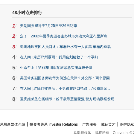
48小时点击排行
1
美副国务卿将于7月25日至26日访华
2
定了！2032年夏季奥运会主办城市为澳大利亚布里斯班
3
郑州地铁被困人员口述：车厢外水有一人多高 车厢内缺氧
4
在人间 | 亲历郑州暴雨：我用皮划艇救了一个孕妇
5
生命至上！第83集团军某旅紧急实施爆破分洪
6
美国常务副国务卿访华为何选在天津？外交部：两个原因
7
在人间 | 红绿灯被淹后，小男孩在路口指路，7位摄影师...
8
重庆姐弟坠亡案细节：凶手欲靠悲情蒙混 警方现场勘察发现...
凤凰新媒体介绍
投资者关系 Investor Relations
广告服务
诚征英才
保护隐
凤凰新媒体
版权所有
Copyright © 