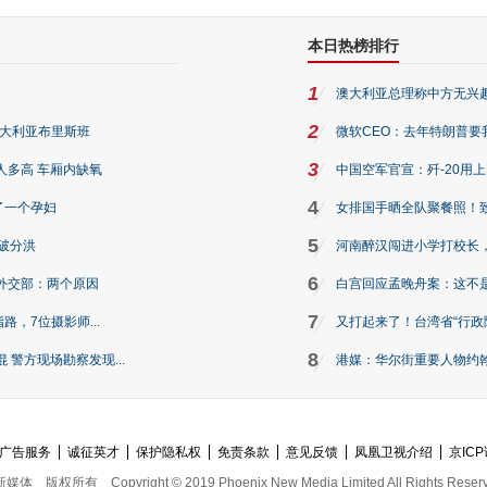
本日热榜排行
1
澳大利亚总理称中方无兴
2
澳大利亚布里斯班
微软CEO：去年特朗普要我们收
3
人多高 车厢内缺氧
中国空军官宣：歼-20用
4
了一个孕妇
女排国手晒全队聚餐照！
5
破分洪
河南醉汉闯进小学打校长，
6
外交部：两个原因
白宫回应孟晚舟案：这不
7
路，7位摄影师...
又打起来了！台湾省“行政院
8
警方现场勘察发现...
港媒：华尔街重要人物约翰·
广告服务
诚征英才
保护隐私权
免责条款
意见反馈
凤凰卫视介绍
京ICP
新媒体
版权所有
Copyright © 2019 Phoenix New Media Limited All Rights Reser