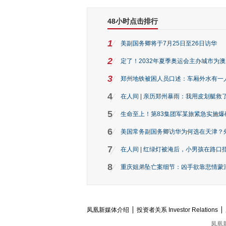
48小时点击排行
1
美副国务卿将于7月25日至26日访华
2
定了！2032年夏季奥运会主办城市为
3
郑州地铁被困人员口述：车厢外水有一
4
在人间 | 亲历郑州暴雨：我用皮划艇救
5
生命至上！第83集团军某旅紧急实施爆
6
美国常务副国务卿访华为何选在天津？
7
在人间 | 红绿灯被淹后，小男孩在路口指
8
重庆姐弟坠亡案细节：凶手欲靠悲情蒙混 
凤凰新媒体介绍
投资者关系 Investor Relations
凤凰