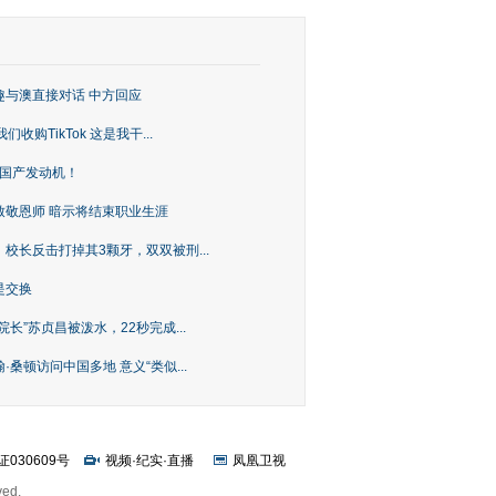
趣与澳直接对话 中方回应
购TikTok 这是我干...
上国产发动机！
致敬恩师 暗示将结束职业生涯
校长反击打掉其3颗牙，双双被刑...
是交换
长”苏贞昌被泼水，22秒完成...
桑顿访问中国多地 意义“类似...
证030609号
视频
·
纪实
·
直播
凤凰卫视
ved.