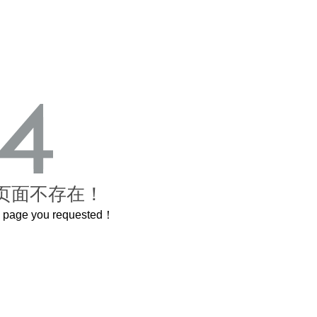
页面不存在！
he page you requested！
曲奇届的“爱马仕”把你的爱封在罐子里送给TA