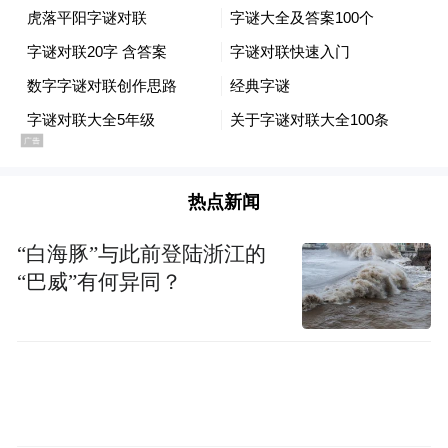
率整体提升60%，通关时间大幅压缩。郴州
片区开展产业项目“批供同步化”供地改革，
打破传统“先批后供”的老套路，同步推进征
地、拆迁、批地、供地、规划设计、办证等
多个环节，让企业拿地时同步取得“四证”，
项目用地审批时间由248天减少至110天以
热点新闻
内，实现“交地即发证、拿地即开工”。长沙
经开区围绕建筑垃圾等废弃物的回收、处
“白海豚”与此前登陆浙江的
置、循环利用、市场化应用等全链条，打造
“巴威”有何异同？
绿色低碳产品循环利用新模式，废弃物资源
化利用率达82%，生态效益和社会效益明显
提升。
更加突出问题导向，以创新之刃祛发展之