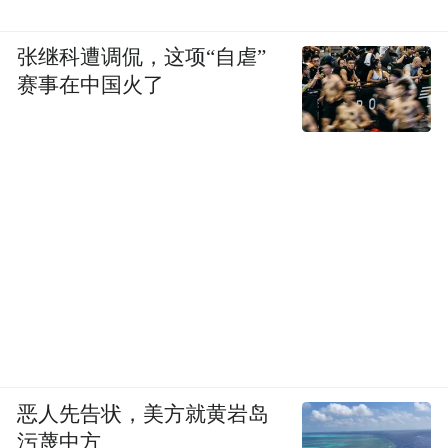
张继科遭调侃，这项“自虐”
赛事在中国火了
恶人先告状，美方就黄岩岛
污蔑中方