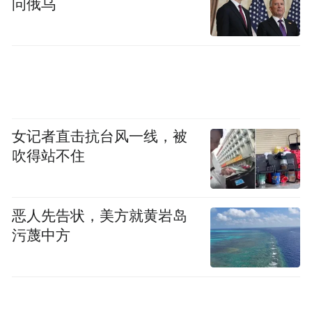
问俄乌
进入海关监管仓指定区域，货物可提前办理
报关、查验等手续，无需重复拆装箱，切实
帮助企业降本增效。
沈裕谋表示，下一步，中国（湖南）自由贸
易试验区将坚决扛起“为国家试制度、为地方
女记者直击抗台风一线，被
谋发展、为人民增福祉”的自贸使命，锚定
吹得站不住
“提升显示度、增强获得感、争当主力军”三
个方向，探索形成更多在全国有影响力、彰
恶人先告状，美方就黄岩岛
显湖南特色的制度创新成果，建设一批标志
污蔑中方
性制度型开放场景，让企业和老百姓切实享
受到改革开放和制度创新的红利，奋力谱写
湖南自贸创新发展新篇章。（胡子龙 刘文