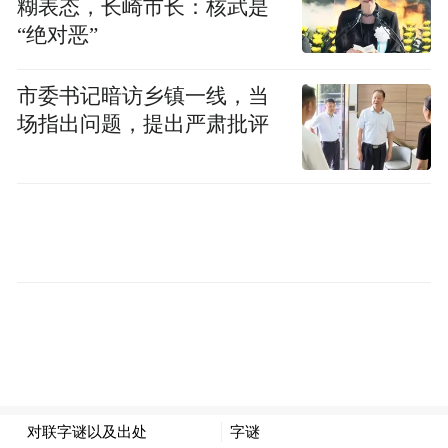
糊表态，长崎市长：核武是
试项目“想试不敢试”、融资难等问题，加速
“绝对恶”
中试项目“从1到10”的关键跃迁。长沙自贸会
展区在全省率先探索建设会展经济统计监测
市委书记暗访乡镇一线，当
场指出问题，提出严肃批评
应用机制，建立全新测算模型，以数字化、
精细化监管助力会展业高质量发展。
更加突出集成创新，以协同之钥解攻坚之
难。
本批成果着力加强改革系统集成，从过
去单点突破向多部门、多维度协同攻坚迈
进。岳阳片区聚焦大宗商品进口检验、检
疫、通关等全流程，联合海关集成推出外来
有害生物安全风险监测预警新机制、进口粮
谷检验监管协同新模式等创新做法，查检效