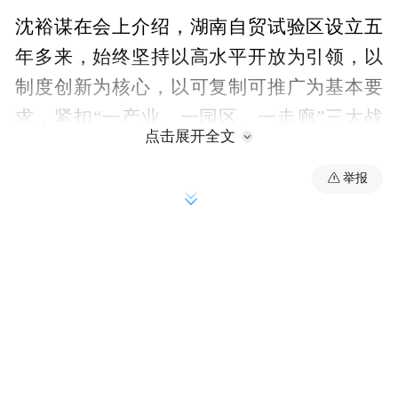
沈裕谋在会上介绍，湖南自贸试验区设立五
年多来，始终坚持以高水平开放为引领，以
制度创新为核心，以可复制可推广为基本要
求，紧扣“一产业、一园区、一走廊”三大战
点击展开全文
略任务，聚焦经营主体和人民群众的呼声与
期盼，大胆试、大胆闯、自主改。前期已累
举报
计形成三批109项制度创新成果，其中7项在
全国复制推广，11项得到国家部委推广推
介。
今年新推出的第四批26项制度创新成果和便
利化服务举措，是从省直和中央驻湘单位、
自贸片区及协同联动区广泛征集75项创新做