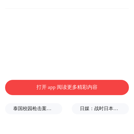
法，历经多轮筛选、多维评审后推出。成果
涉及贸易便利化、产业高质量发展、中非经
贸合作、金融开放创新、要素市场化配置改
革、政府职能转变、法治保障等7大领域。其
中19项成果致力于打破制度限制、填补制度
空白、拓展制度边界，7项举措聚焦优化服务
供给、提升政府效能。概括起来，有三大鲜
明特点。
打开 app 阅读更多精彩内容
泰国校园枪击案致9死，枪手父亲道歉
日媒：战时日本多所大学进行输血人体实验，向患者注射动物血