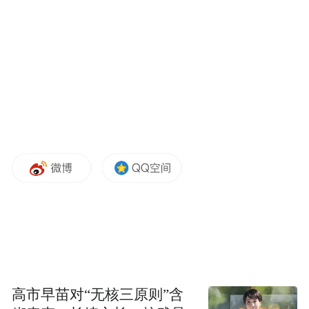
更加突出首创首为，以改革之举破管理之
“藩”。
本批成果锚定“首创性”而非“模仿性”改
革，努力实现更多“从0到1”的制度突破。长
沙海关联动长沙片区创新非洲输华农产品准
入预评估机制，肯尼亚水产品、马达加斯加
羊肉等非洲好物走进千家万户。长沙自贸临
空区工程机械出口“组合式”监管模式被国家
自由贸易试验区工作部际联席会议简报刊
发，为工程机械便捷快速进出综保区、畅行
全球开辟了新路径。郴州片区在全省首创“中
高市早苗对“无核三原则”含
试保险+信贷”服务新模式，有效解决研发中