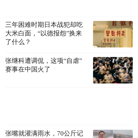
怡）
来源：湖南省商务厅
三年困难时期日本战犯却吃
大米白面，“以德报怨”换来
“特别声明：以上作品内容(包括在内的视频、图片或音
了什么？
频)为凤凰网旗下自媒体平台“大风号”用户上传并发
布，本平台仅提供信息存储空间服务。
Notice: The content above (including the videos,
张继科遭调侃，这项“自虐”
pictures and audios if any) is uploaded and posted
赛事在中国火了
by the user of Dafeng Hao, which is a social media
platform and merely provides information storage
space services.”
张嘴就灌满雨水，70公斤记