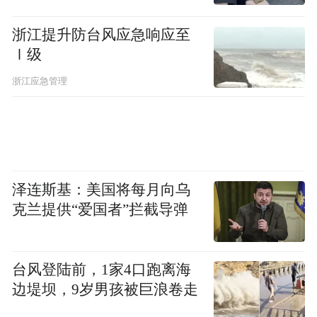
浙江提升防台风应急响应至
Ⅰ级
浙江应急管理
泽连斯基：美国将每月向乌
克兰提供“爱国者”拦截导弹
台风登陆前，1家4口跑离海
边堤坝，9岁男孩被巨浪卷走