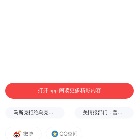
出击。当场抓获正在印制盗版书籍的工作人
员2人，查获已制成的盗版教科书200余本，
以及打印机、裁纸机等制假设备若干。
面对审讯，该2人对犯罪事实供认不讳。更让
人吃惊的是，他们并非小打小闹，而是搭建
了一条完整的“线上接单+线下印制+快递发
货”产业链：在多家电商平台注册7家网店，
以正版名义招揽订单，待客户下单后，他们
打开 app 阅读更多精彩内容
便在厂房内私自印制，再发往全国各地。
马斯克拒绝乌克兰用“星链”打击俄境内目标
美情报部门：普京或发动有限攻击，试探北约集体防御
经初步核实，该团伙已累计销售盗版教科书
近3000单，涉案金额8万余元。目前，该2人
已被依法采取刑事强制措施，案件仍在进一