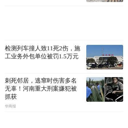
检测列车撞人致11死2伤，施
工业务外包单位被罚1.5万元
刺死邻居，逃窜时伤害多名
无辜！河南重大刑案嫌犯被
抓获
华商报