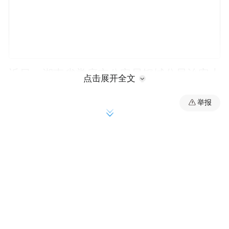
近日，湖南省娄底市公安局钢城分局治安大
点击展开全文
队在日常工作中敏锐发现线索：辖区内疑似
举报
存在制售盗版教材的窝点。民警立即组织警
力，展开秘密排查。历经多日走访，最终在
某社区一处普通厂房内，锁定了这个“挂羊头
卖狗肉”的制假现场，该窝点隐蔽性强、伪装
度高，从外观看，根本不会联想到是一个印
刷窝点。
6月24日，时机成熟，钢城公安治安大队果断