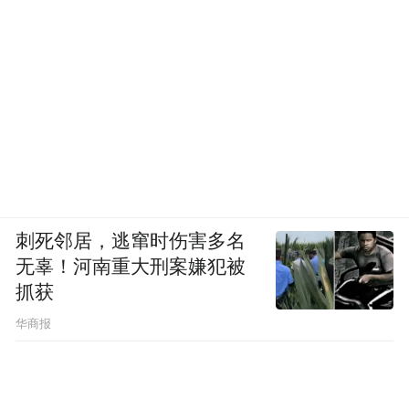
刺死邻居，逃窜时伤害多名
无辜！河南重大刑案嫌犯被
抓获
华商报