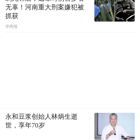
无辜！河南重大刑案嫌犯被
抓获
华商报
永和豆浆创始人林炳生逝
世，享年70岁