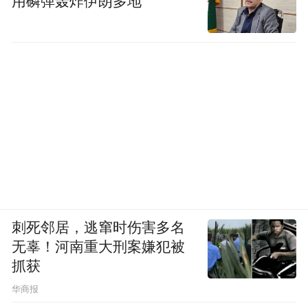
用磷弹轰炸伊朗多地
刺死邻居，逃窜时伤害多名
无辜！河南重大刑案嫌犯被
抓获
华商报