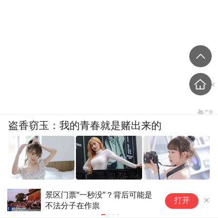
盗香窃玉：我的青春就是赌出来的
爽文
景区门票“一秒没”？背后可能是
河南驻马店西
打开
不法分子在作祟
罪嫌疑人夏