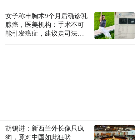
女子称丰胸术9个月后确诊乳
腺癌，医美机构：手术不可
能引发癌症，建议走司法途
径
胡锡进：新西兰外长像只疯
狗，竟对中国如此狂吠