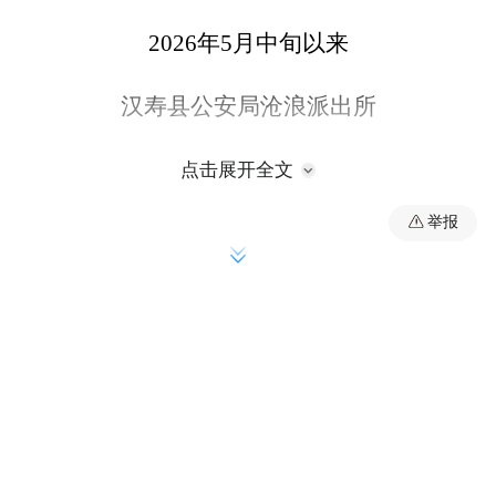
2026年5月中旬以来
汉寿县公安局沧浪派出所
先后接到多起群众报警
点击展开全文
举报
声称自家空调外机被盗
群众利益无小事
民生小案不小办
接报警后
沧浪派出所组织精干警力