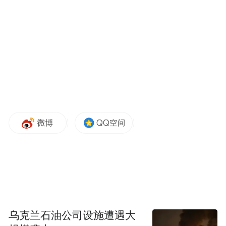
具有极强的反侦察意识
作案手法极其隐蔽
且专挑后半夜作案
给案件侦破带来极大难度
侦查工作一度陷入僵局
转机出现在5月24日
当天
沧浪派出所再次接到一起
乌克兰石油公司设施遭遇大