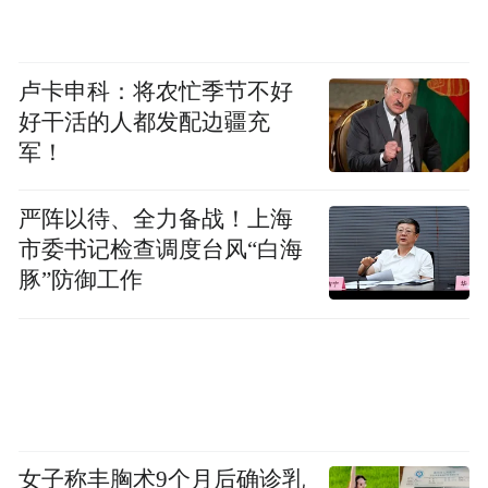
系盗窃惯犯
曾先后4次因盗窃罪入狱
卢卡申科：将农忙季节不好
好干活的人都发配边疆充
今年4月11日
军！
刚从监狱刑满释放的他
严阵以待、全力备战！上海
市委书记检查调度台风“白海
本想改过自新重新做人
豚”防御工作
却受不了打工的苦
仅过了两天便重操“旧业”
再次堕入法网
女子称丰胸术9个月后确诊乳