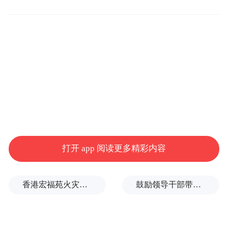
成立专案小组
展开缜密侦查
侦查中民警发现
这些空调外机被盗案
作案手法高度相似
打开 app 阅读更多精彩内容
推断系同一人所为
香港宏福苑火灾跨部门调查最终报告：大火或由烟头引起
鼓励领导干部带头休假之后又撤回文件，到底什么意思嘛？
这名蟊贼