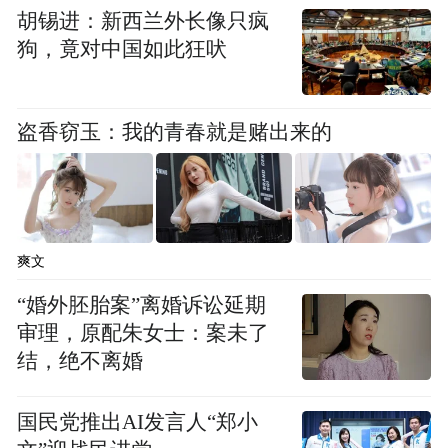
警方迅速锁定了嫌疑人钟某庸
胡锡进：新西兰外长像只疯
狗，竟对中国如此狂吠
身份信息
由于钟某庸昼伏夜出
盗香窃玉：我的青春就是赌出来的
行踪飘忽不定
经连日蹲守
爽文
5月27日8时许
“婚外胚胎案”离婚诉讼延期
审理，原配朱女士：案未了
民警将其抓获归案
结，绝不离婚
国民党推出AI发言人“郑小