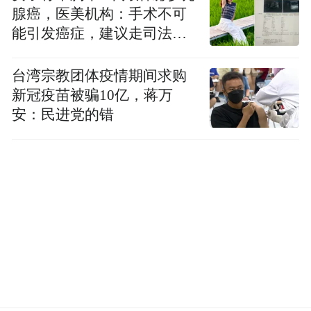
腺癌，医美机构：手术不可
能引发癌症，建议走司法途
径
台湾宗教团体疫情期间求购
新冠疫苗被骗10亿，蒋万
安：民进党的错
狡猾的他