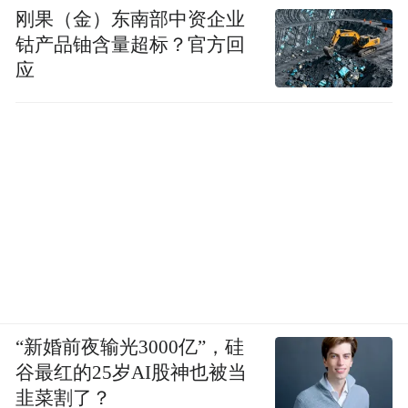
“四进宫”的“老江湖”
自以为是
刚果（金）东南部中资企业
钴产品铀含量超标？官方回
以为能够侥幸逃脱
应
却忘了
法律的红线不容触碰
任何侥幸心理
终将付出沉重代价
目前
“新婚前夜输光3000亿”，硅
谷最红的25岁AI股神也被当
犯罪嫌疑人钟某庸
韭菜割了？