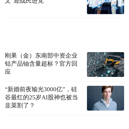
文”迎战民进党
刚果（金）东南部中资企业
钴产品铀含量超标？官方回
应
“新婚前夜输光3000亿”，硅
谷最红的25岁AI股神也被当
经查
韭菜割了？
犯罪嫌疑人钟某庸（男，46岁）