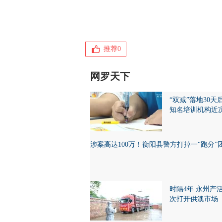
推荐
0
网罗天下
“双减”落地30天
知名培训机构近
涉案高达100万！衡阳县警方打掉一“跑分”
时隔4年 永州产
次打开供澳市场