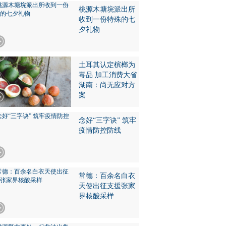
桃源木塘垸派出所
收到一份特殊的七
夕礼物
土耳其认定槟榔为
毒品 加工消费大省
湖南：尚无应对方
案
念好“三字诀” 筑牢
疫情防控防线
常德：百余名白衣
天使出征支援张家
界核酸采样