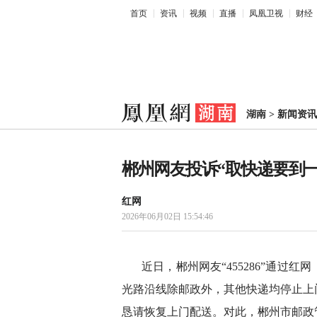
首页
资讯
视频
直播
凤凰卫视
财经
湖南
>
新闻资讯
郴州网友投诉“取快递要到一
红网
2026年06月02日 15:54:46
近日，郴州网友“455286”通过
光路沿线除邮政外，其他快递均停止上
恳请恢复上门配送。对此，郴州市邮政