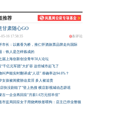
道推荐
意甘肃随心GO
0
-05-16 17:58:35
条评论
怀市长：以酱香为桥，推仁怀酒旅票品牌走向国际
题：铁人是怎样炼成的
七届上海创新创业青年50人论坛
股“千亿元军团”大扩容 这些城市起飞了
物叫声能实时翻译成“人话” 准确率达94.6%？
3岁女孩被闺蜜胁迫卖淫 多人被追责
横店快没剧组了”登上热搜 横店影视城动态辟谣
蒙古一企业再回应“月薪1.6万元招羊倌”
连市监局回应女子用烧烤铁签喂狗：店主已停业整顿