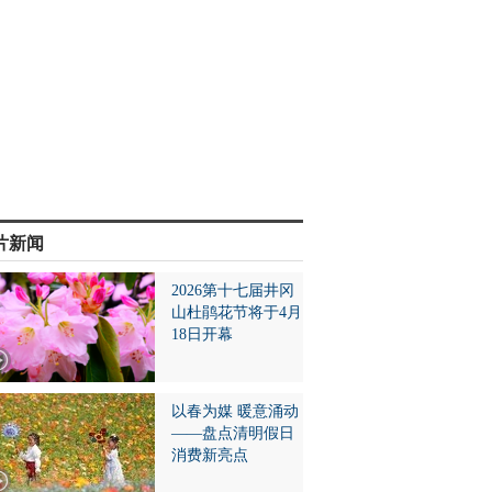
片新闻
2026第十七届井冈
山杜鹃花节将于4月
18日开幕
以春为媒 暖意涌动
——盘点清明假日
消费新亮点