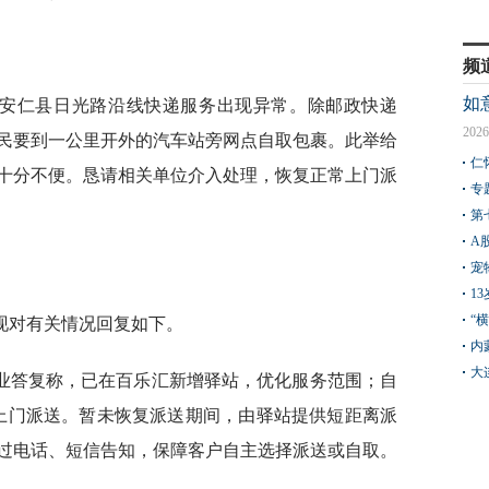
频
如
安仁县日光路沿线快递服务出现异常。除邮政快递
2026
民要到一公里开外的汽车站旁网点自取包裹。此举给
仁
十分不便。恳请相关单位介入处理，恢复正常上门派
专
第
A
宠
1
“
现对有关情况回复如下。
内
大
业答复称，已在百乐汇新增驿站，优化服务范围；自
线上门派送。暂未恢复派送期间，由驿站提供短距离派
过电话、短信告知，保障客户自主选择派送或自取。