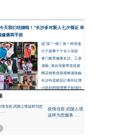
“今天我们结婚啦！”长沙多对新人七夕领证 幸
福健康两手抓
·
战“疫”一线丨有一种浪漫
叫并肩作战
·
六个故事个个令人动容
在“疫”线过七夕也分外浪
·
掌门教育撤离长沙、工资
漫
赔偿没着落 创始人建议员
·
湖南 | 来自张家界首批新
工重新谋职
冠肺炎康复患者的感谢信
·
网店销售假冒樟树港辣椒
被判赔 产业协会：假的近
·
长沙外卖鲜花订单环比增
20万亩
长15倍 外卖送礼成90后七
·
小区封闭管理男子欲强行
夕过节新趋势
外出摘菜被阻拦 民警举动
频
让他没了脾气
疫情当前 武陵人境
这样为您服务......