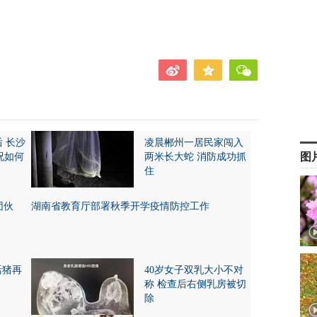
后 长沙
凌晨郴州一居民家闯入
图
况如何
两米长大蛇 消防成功抓
住
团伙
湖南省教育厅部署秋季开学疫情防控工作
活猪再
40岁女子双乳大小不对
称 检查后右侧乳房被切
除