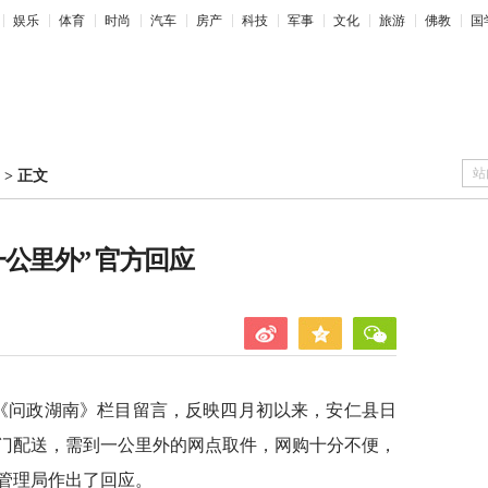
娱乐
体育
时尚
汽车
房产
科技
军事
文化
旅游
佛教
国
站
>
正文
公里外” 官方回应
红网《问政湖南》栏目留言，反映四月初以来，安仁县日
门配送，需到一公里外的网点取件，网购十分不便，
管理局作出了回应。