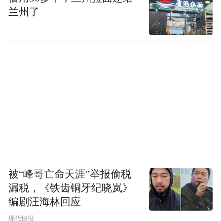
兰州了
被“峰哥亡命天涯”举报偷税
漏税，《铁齿铜牙纪晓岚》
编剧汪海林回应
现代快报