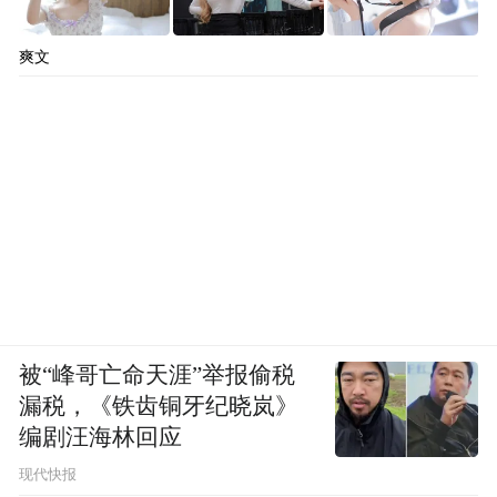
爽文
被“峰哥亡命天涯”举报偷税
漏税，《铁齿铜牙纪晓岚》
编剧汪海林回应
现代快报