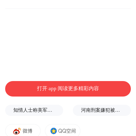
不到一个月后的6月，中国男篮将时隔11年重
回长沙“福地”，与塞尔维亚俱乐部展开两场
打开 app 阅读更多精彩内容
热身赛。作为男篮世界杯预选赛关键备战，
赛事由央视全程直播。2015年亚锦赛的热血
知情人士称美军高层正寻求对伊战事“退出路径”
河南刑案嫌犯被抓：逃窜过程中伤害多人
记忆犹在，长沙球迷热情拉满，这场比赛自
带超高关注度与情感滤镜，能为品牌带来不
可复制的曝光机会，精准引爆全国流量。