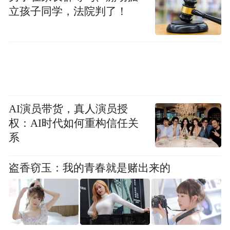
立孩子同学，法院判了！
此次推介会不仅是一场招商盛宴，更是湖南
文体旅融合发展的新起点。三大赛事各有亮
点、流量拉满，既为企业搭建顶级合作平
台，也将带动文旅消费、激活城市活力。未
AI演员带货，真人演员授
来，湖南文体旅集团将全力护航赛事落地，
权：AI时代如何重构信任关
深挖IP价值，推动文体旅产业深度融合，让
系
体育热、文旅火，共同绘就湖南发展新蓝
图。
盗香窃玉：我的青春就是赌出来的
湖南日报·新湖南客户端记者 蔡矜宜 通讯员
余虹