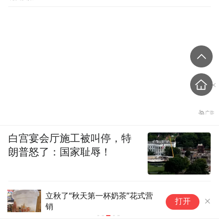
白宫宴会厅施工被叫停，特
朗普怒了：国家耻辱！
立秋了“秋天第一杯奶茶”花式营
生
打开
销