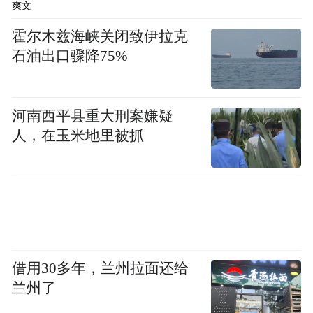
爽文
霍尔木兹海峡关闭致伊拉克
石油出口骤降75%
河南西平县重大刑案嫌疑
人，在玉米地里被抓
借用30多年，兰州拉面还给
兰州了