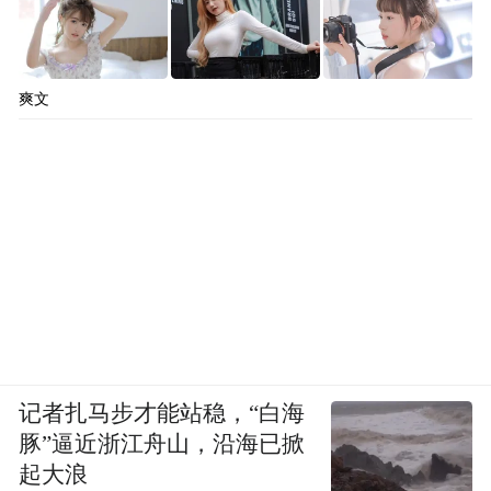
爽文
记者扎马步才能站稳，“白海
豚”逼近浙江舟山，沿海已掀
起大浪