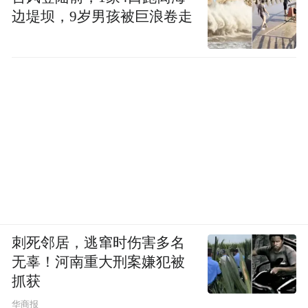
边堤坝，9岁男孩被巨浪卷走
刺死邻居，逃窜时伤害多名
无辜！河南重大刑案嫌犯被
抓获
华商报