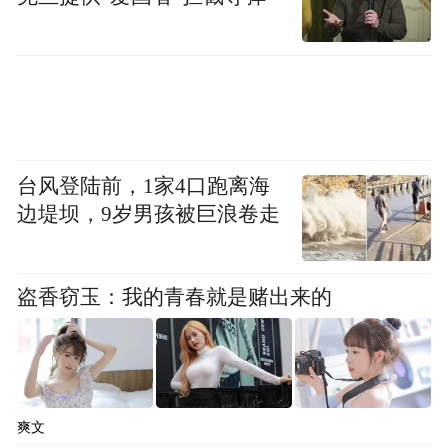
台风登陆前，1家4口跑离海
边堤坝，9岁男孩被巨浪卷走
盗香窃玉：我的青春就是赌出来的
爽文