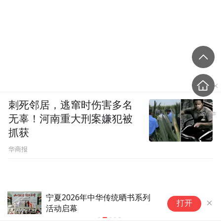
刺死邻居，逃窜时伤害多名
无辜！河南重大刑案嫌犯被
抓获
华商报
宁夏2026年中华传统晒书系列
宁
打开
活动启幕
活