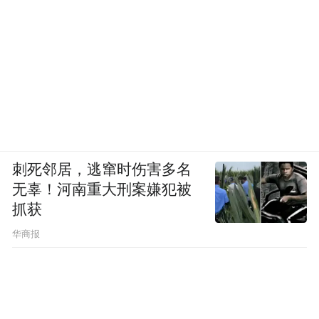
刺死邻居，逃窜时伤害多名
无辜！河南重大刑案嫌犯被
抓获
华商报