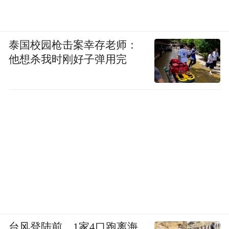
泰国校园枪击案幸存老师：
他想杀我时刚好子弹用完
台风登陆前，1家4口跑离海