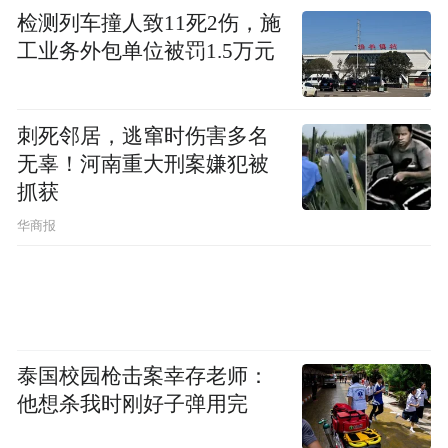
检测列车撞人致11死2伤，施
工业务外包单位被罚1.5万元
刺死邻居，逃窜时伤害多名
无辜！河南重大刑案嫌犯被
抓获
华商报
泰国校园枪击案幸存老师：
他想杀我时刚好子弹用完