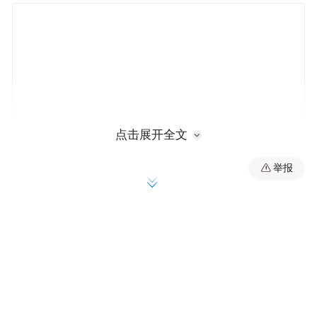
点击展开全文
举报
（第五届旅发大会海报。 主办方供图）
办会兴城，民生底色更厚重
本届旅发大会被赋予更厚重的民生底色，文
旅产业作为“支柱产业、民生产业、幸福产
业”的三重属性，将通过大会载体转化为群众