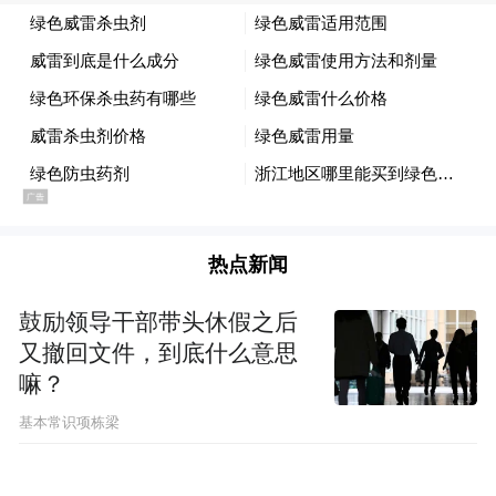
（清江湖国家湿地公园。 杨锡建 摄）
区位跃升，枢纽变纽带促联动
“福地怀化 懂你如家”的宣推语背后，是这座
热点新闻
城市对文旅本质的深刻诠释。
鼓励领导干部带头休假之后
7800年前高庙遗址的凤鸟纹、“鹤州”古名的
又撤回文件，到底什么意思
历史传承，以及通道转兵、芷江受降、杂交
嘛？
水稻诞生地构成的“三福之地”，赋予“福地”
基本常识项栋梁
深厚底蕴。从“理发师晓华”现象延伸的“懂
你”服务理念，已融入文旅服务全链条。51个