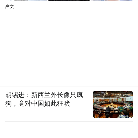
爽文
胡锡进：新西兰外长像只疯
狗，竟对中国如此狂吠