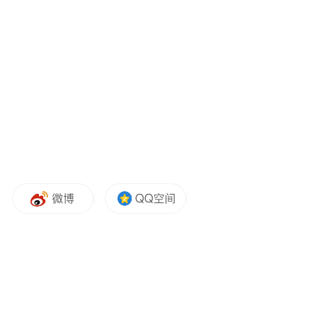
提升过程。
机制突破，市场活力再释放
本届大会最显著的突破在于办会机制的市场
化转型。开幕式与文旅产业投融资大会合并
举办，文艺演出调整为商业性质，这一改革
使办会成本大幅压减。
更值得关注的是，重点文旅项目社会投资占
比高达91.76%，23个需招商的项目已完成22
个，市场“无形之手”正在成为大会可持续发
展的核心动力。