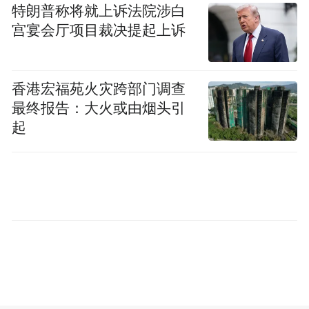
首创的湖南省旅游产业发展领导小组（扩
特朗普称将就上诉法院涉白
大）会议，将成为破解行业痛点的关键抓
宫宴会厅项目裁决提起上诉
手。在旅发大会期间聚焦“十五五”旅游规划
编制、大张家界国际旅游区建设等重大议
香港宏福苑火灾跨部门调查
题。这种“决策-执行”闭环设计，既能落实国
最终报告：大火或由烟头引
家旅游工作协调机制的要求，又能适应湖南
起
“一年两会”的办会新节奏。