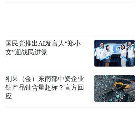
县市区，打造智能出行新场景；村歌联唱活
动让五溪文化与国际音乐对话；美发美食周
融合“颜值经济”与“味觉体验”；“芙蓉花开”演
唱会以市场化运作实现全国引流。这种“思想
国民党推出AI发言人“郑小
碰撞+场景体验+项目合作”的立体设计，让大
文”迎战民进党
会既有战略高度，又有市场温度。
五溪大地的文旅盛宴已备好，随着第五届湖
刚果（金）东南部中资企业
钴产品铀含量超标？官方回
南旅发大会的脚步临近，“三湘四水 相约湖
应
南”的品牌魅力将愈发彰显，“福地怀化 懂你
如家”的城市温度也将持续传递。这场以创新
为笔、以融合为墨的盛会，正待启幕书写湖
南文旅高质量发展的崭新篇章。