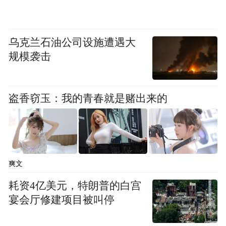
民族和谐共生的格局，让“如家”的温暖触手
可及。
乌克兰石油公司设施遭遇大
规模袭击
在雪峰山索道、荆坪古村、天问岛等38个重
点项目的支撑下，怀化正构建“三江一湾”文
旅新空间。
盗香窃玉：我的青春就是赌出来的
作为全国性综合交通枢纽，怀化正打造“内联
湘楚、外接东盟”的旅游网络：联合张家界、
湘西州形成“张吉怀旅游共同体”，与重庆开
爽文
展“百万职工游武陵”活动，同桂林推出跨省
耗资4亿美元，特朗普的白宫
精品线路，通过东盟主题馆建设，让陆港城
宴会厅修建项目被叫停
市成为国际文旅交流的节点。2025年上半
年，3173万人次游客与298.76亿元旅游收入