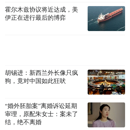
的同比增长，印证了这一路径的可行性。
霍尔木兹协议将近达成，美
伊正在进行最后的博弈
活动矩阵，融合创新显活力
大会精心设计的“3+5”活动体系，彰显文旅融
合的深度与广度。三大主体活动中，开幕式
与投融资大会的结合，将政策导向与市场需
求直接对接。文旅项目观摩串联20余个核心
胡锡进：新西兰外长像只疯
景点，呈现“一核一心四线多点”的全域格
狗，竟对中国如此狂吠
局。
“婚外胚胎案”离婚诉讼延期
五项配套活动从不同维度激活文旅价值。第
审理，原配朱女士：案未了
四届非遗博览会通过“流动巡展+固定展陈”活
结，绝不离婚
化传统技艺；“京昆古驿道”自驾游串联11个