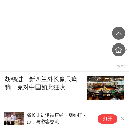
胡锡进：新西兰外长像只疯
狗，竟对中国如此狂吠
省长走进沿街店铺、网红打卡
暑期文旅市场稳中有进 沉
打开
点，与游客交流
新趋势