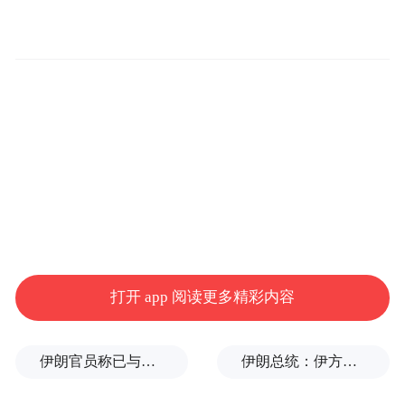
可感可及的成果：新增高质量就业岗位、解
决民生痛点、拉动消费升级。这种价值导向
的转变，让“办会兴城、办会兴业、办会惠
民”从理念落地为具体实践。
怀化作为承办地，正经历着全域性的品质蝶
变。39个老旧小区、132条背街小巷、29条主
次干道的提质改造，172座公厕的新建改建，
以及37个城市品质提升项目的推进，让“办好
一个会，提升一座城”有了具象表达。
打开 app 阅读更多精彩内容
据悉，当地创新推行“137”工作法，市领导每
伊朗官员称已与阿曼就霍尔木兹海峡通行问题明确总体框架
伊朗总统：伊方未在涉谅解备忘录的谈判中作任何让步
日现场调度、专项组每3天会商、市委每周专
题研究，将筹备工作转化为城市治理能力的