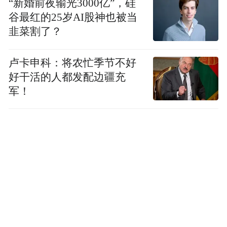
“新婚前夜输光3000亿”，硅
谷最红的25岁AI股神也被当
韭菜割了？
卢卡申科：将农忙季节不好
好干活的人都发配边疆充
军！