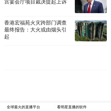
下一步，湖南将持续深化生态产品价值实现
宫宴会厅项目裁决提起上诉
机制创新，重点完善价值核算体系、健全市
场化交易机制、推广典型案例经验，计划年
香港宏福苑火灾跨部门调查
内新增一批试点项目。通过强化部门协同、
最终报告：大火或由烟头引
整合多方力量，着力构建“空间保障更严格、
起
基础支撑更有力、转化路径更多元”的生态产
品价值实现新格局，为美丽湖南建设提供更
强支撑。