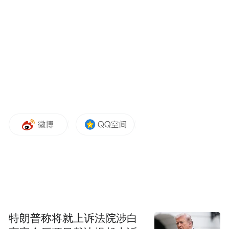
程中形成了四大特色做法。在规划引领方
面，全省划定生态保护红线6283万亩，建成
国土空间规划“一张图”，为生态产品价值实
现提供了坚实的空间保障。在基础工作方
面，湖南完成省级自然资源资产全面清查，
建成覆盖全省的“天空地网”综合监测体系，
实现对自然资源的动态精准监管。在改革创
新方面，创新推出自然资源资产“组合供应”
模式，36个试点项目覆盖全省14个市州，目
前已实现交易金额26.8亿元。在统筹协调方
面，多部门联合出台配套政策，形成了生态
补偿、产业开发等多元转化路径。
特朗普称将就上诉法院涉白