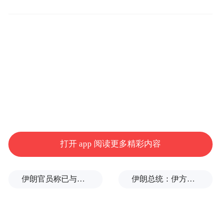
益阳市大通湖区大通湖生态产业化推动生态
产品价值实现案例、桃江县“桃花江竹海”自
然资源资产组合供应推动生态产品价值实现
案例、常德市穿紫河综合治理开发推动生态
产品价值实现案例、祁阳市茅竹镇全域土地
综合整治推动生态产品价值实现案例、靖州
苗族侗族自治县林地“三权分置”改革推动生
态产品价值实现案例、娄底市冷水江市锑煤
矿区山水林田湖草生态修复推动生态产品价
打开 app 阅读更多精彩内容
值实现案例等10个案例成功入选首届自然资
源领域生态产品价值实现典型案例。
伊朗官员称已与阿曼就霍尔木兹海峡通行问题明确总体框架
伊朗总统：伊方未在涉谅解备忘录的谈判中作任何让步
会上，湖南省自然资源厅党组成员、副厅长
谢文介绍，湖南在推进生态产品价值实现过