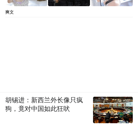
爽文
胡锡进：新西兰外长像只疯
狗，竟对中国如此狂吠