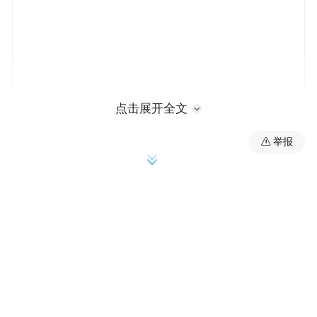
点击展开全文
举报
经评选，长沙市湘江欢乐城矿坑生态修复推
动生态产品价值实现案例、长沙市雨花区圭
塘河流域水环境综合治理推动生态产品价值
实现案例、衡阳市东洲岛自然资源资产组合
供应推动生态产品价值实现案例、南山国家
公园制度创新推动生态产品价值实现案例、