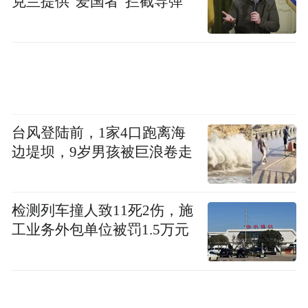
克兰提供“爱国者”拦截导弹
台风登陆前，1家4口跑离海
边堤坝，9岁男孩被巨浪卷走
检测列车撞人致11死2伤，施
工业务外包单位被罚1.5万元