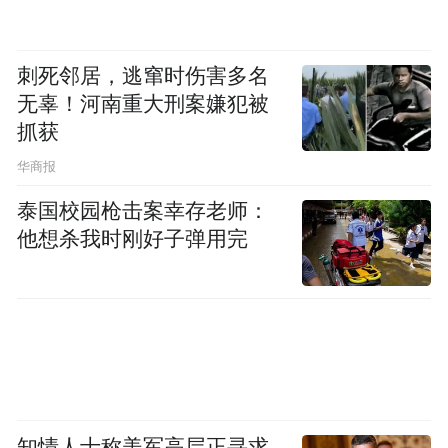
刺死邻居，逃窜时伤害多名
无辜！河南重大刑案嫌犯被
抓获
华商报
泰国校园枪击案幸存老师：
他想杀我时刚好子弹用完
知情人士称美军高层正寻求