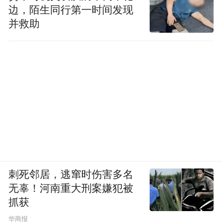
边，陌生同行第一时间发现
并救助
刺死邻居，逃窜时伤害多名
无辜！河南重大刑案嫌犯被
抓获
华商报