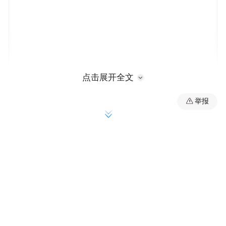
点击展开全文
召开防汛工作专题会议安排部署，明确细化
举报
巡河防汛的责任分工，督促镇、村两级河长
认清当前防汛形势，切实增强责任感和使命
感，坚决扛起防汛、防溺水工作责任，按照
条块结合、分工负责、统一协调、分级管理
的原则，站好值守应急的“防汛岗”。入汛以
来，累计开展规范巡河120余次，实现河道监
管全覆盖，以责任压实推动防汛措施落地。