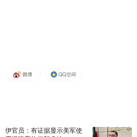
镇组织镇村党员干部、青年志愿者对辖区水
库、地质灾害点、易涝路段开展拉网式排
查，重点清除河道垃圾、障碍物，检修河岸
防护设施。及时发布预警信息，快速应对处
置险情，切实发挥好源头查险排险的作用，
当好防汛抢险的“前哨兵”。截至目前，已出
动排查人员52人次，整治河道垃圾堆积点4
处。
伊官员：有证据显示美军使