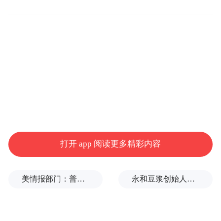
打开 app 阅读更多精彩内容
美情报部门：普京或发动有限攻击，试探北约集体防御
永和豆浆创始人林炳生逝世，享年70岁
保持巡防常态，当好“前哨兵”
严格落实常态化管理机制，防汛期间，花桥