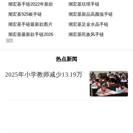
累计开展宣传活动12场，覆盖群众1560余人
次，营造出“全民参与防汛、共同守护河道”
的浓厚氛围。
下一步，东安县花桥镇将继续密切关注雨
情、水情变化，持续压实“河长制”，站好“防
热点新闻
汛岗”，不断加强河道巡查管护与防汛应急处
置能力，确保安全度汛，守护好辖区的绿水
2025年小学教师减少13.19万
青山与群众的幸福生活。