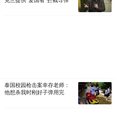
克兰提供“爱国者”拦截导弹
泰国校园枪击案幸存老师：
他想杀我时刚好子弹用完