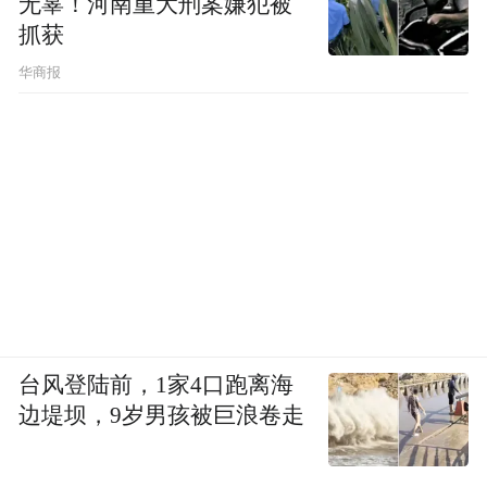
无辜！河南重大刑案嫌犯被
抓获
华商报
台风登陆前，1家4口跑离海
边堤坝，9岁男孩被巨浪卷走