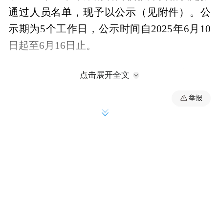
通过人员名单，现予以公示（见附件）。公
示期为5个工作日，公示时间自2025年6月10
日起至6月16日止。
公示期间，如有异议，请与湖南省教育厅驻
点击展开全文
省政务服务大厅窗口联系。以单位名义反映
举报
必须加盖本单位印章；以个人名义反映必须
署真实姓名和联系电话；湖南省教育厅不受
理匿名和假冒信息（电话、姓名等）举报。
所举报的问题必须真实、准确，内容尽量具
体详细，并尽可能提供有关调查核实线索。
严禁借机造谣中伤，串联诬告。湖南省教育
厅将对反映问题进行核实查证，并为反映者