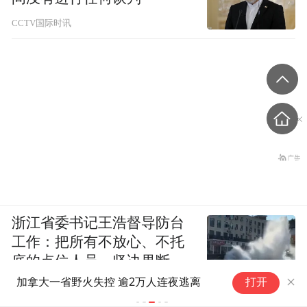
CCTV国际时讯
浙江省委书记王浩督导防台
工作：把所有不放心、不托
底的点位人员，坚决果断转
和
移到位
加拿大一省野火失控 逾2万人连夜逃离
打开
助
领