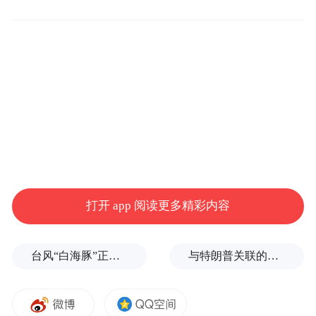
保密。
打开 app 阅读更多精彩内容
邮编：410016；
联系电话：0731－82213033、0731－
台风“白海豚”正式登陆
与特朗普关联的美石油公司拟在格陵兰岛钻探，岛政府强烈警告
84117881；
电子邮箱：hnsjytjsc@hnedu.cn。