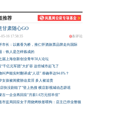
道推荐
意甘肃随心GO
0
-05-16 17:58:35
条评论
怀市长：以酱香为桥，推仁怀酒旅票品牌走向国际
题：铁人是怎样炼成的
七届上海创新创业青年50人论坛
股“千亿元军团”大扩容 这些城市起飞了
物叫声能实时翻译成“人话” 准确率达94.6%？
3岁女孩被闺蜜胁迫卖淫 多人被追责
横店快没剧组了”登上热搜 横店影视城动态辟谣
蒙古一企业再回应“月薪1.6万元招羊倌”
连市监局回应女子用烧烤铁签喂狗：店主已停业整顿