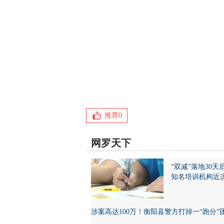
推荐
0
网罗天下
“双减”落地30天
知名培训机构近
涉案高达100万！衡阳县警方打掉一“跑分”