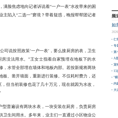
，满脸焦虑地向记者诉说着“一户一表”水改带来的困
业主陷入“二选一”窘境？带着疑惑，晚报帮帮团记者
频
如
2026
仁
专
公司说按照政策‘一户一表’，要么接厨房的表，卫生
第
A
厨房没法用水。”王女士指着自家预埋在地板下的水
宠
修，水管全部埋在墙体和地板内部。若按新规将两块
1
地板、凿开墙面，重新进行装修。不仅耗时费力，还
“
内
区，但当初装修也花了几十万元，现在就因为水改，
大
”
户型普遍设有两块水表，一块安装在厨房，负责厨房
供卫生间用水。多年来，业主们一直通过小区物业公