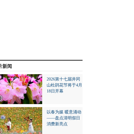
片新闻
2026第十七届井冈
山杜鹃花节将于4月
18日开幕
以春为媒 暖意涌动
——盘点清明假日
消费新亮点