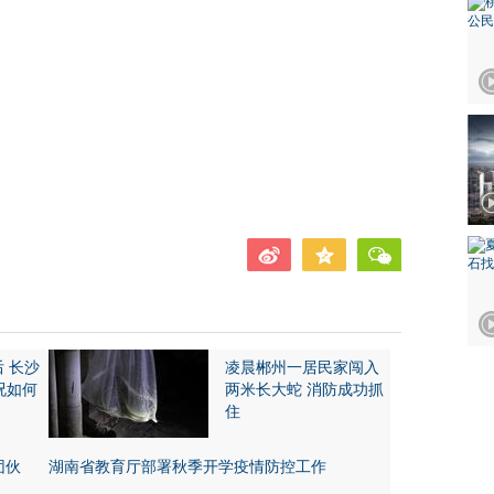
后 长沙
凌晨郴州一居民家闯入
况如何
两米长大蛇 消防成功抓
住
团伙
湖南省教育厅部署秋季开学疫情防控工作