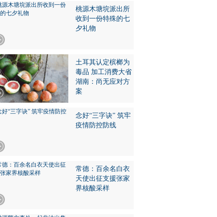
桃源木塘垸派出所
收到一份特殊的七
夕礼物
土耳其认定槟榔为
毒品 加工消费大省
湖南：尚无应对方
案
念好“三字诀” 筑牢
疫情防控防线
常德：百余名白衣
天使出征支援张家
界核酸采样