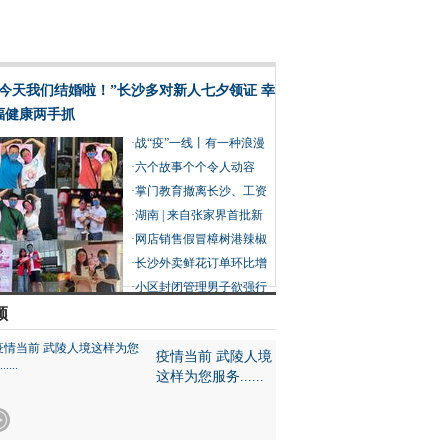
“今天我们结婚啦！”长沙多对新人七夕领证 幸
福健康两手抓
·
战“疫”一线丨有一种浪漫
叫并肩作战
·
六个故事个个令人动容
在“疫”线过七夕也分外浪
·
掌门教育撤离长沙、工资
漫
赔偿没着落 创始人建议员
·
湖南 | 来自张家界首批新
工重新谋职
冠肺炎康复患者的感谢信
·
网店销售假冒樟树港辣椒
被判赔 产业协会：假的近
·
长沙外卖鲜花订单环比增
20万亩
长15倍 外卖送礼成90后七
·
小区封闭管理男子欲强行
夕过节新趋势
外出摘菜被阻拦 民警举动
频
让他没了脾气
疫情当前 武陵人境
这样为您服务......