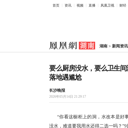
首页
资讯
视频
直播
凤凰卫视
财经
湖南
>
新闻资讯
要么厨房没水，要么卫生间
落地遇尴尬
长沙晚报
2026年05月14日 21:29:17
“你看这橱柜上的洞，水改本是好
没水，难道要我用水还得二选一吗？”