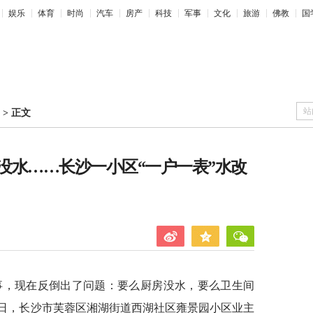
娱乐
体育
时尚
汽车
房产
科技
军事
文化
旅游
佛教
国
站
>
正文
没水……长沙一小区“一户一表”水改
事，现在反倒出了问题：要么厨房没水，要么卫生间
9日，长沙市芙蓉区湘湖街道西湖社区雍景园小区业主